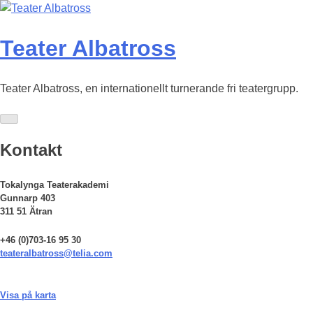
Skip
to
content
Teater Albatross
Teater Albatross, en internationellt turnerande fri teatergrupp.
Kontakt
Tokalynga Teaterakademi
Gunnarp 403
311 51 Ätran
+46 (0)703-16 95 30
teateralbatross@telia.com
Visa på karta