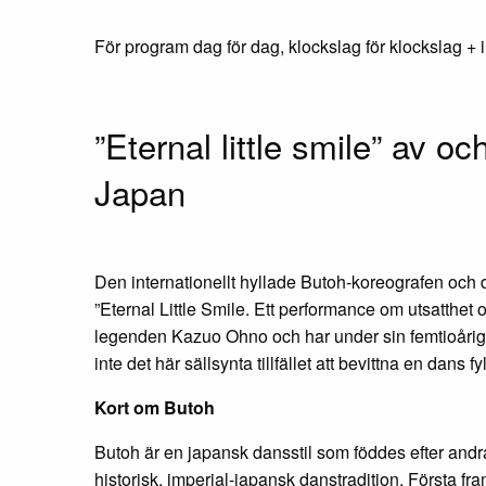
För program dag för dag, klockslag för klockslag + in
”Eternal little smile” av 
Japan
Den internationellt hyllade Butoh-koreografen oc
”Eternal Little Smile. Ett performance om utsatthet o
legenden Kazuo Ohno och har under sin femtioåriga 
inte det här sällsynta tillfället att bevittna en dans
Kort om Butoh
Butoh är en japansk dansstil som föddes efter andr
historisk, imperial-japansk danstradition. Första f