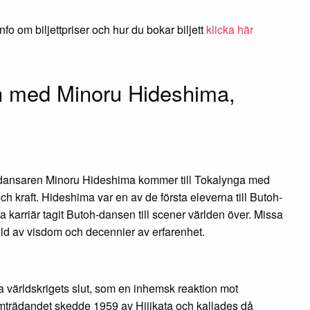
fo om biljettpriser och hur du bokar biljett
klicka här
och med Minoru Hideshima,
h dansaren Minoru Hideshima kommer till Tokalynga med
ch kraft. Hideshima var en av de första eleverna till Butoh-
karriär tagit Butoh-dansen till scener världen över. Missa
 fylld av visdom och decennier av erfarenhet.
a världskrigets slut, som en inhemsk reaktion mot
ramträdandet skedde 1959 av Hijikata och kallades då