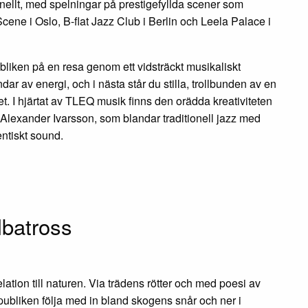
nellt, med spelningar på prestigefyllda scener som
cene i Oslo, B-flat Jazz Club i Berlin och Leela Palace i
liken på en resa genom ett vidsträckt musikaliskt
r av energi, och i nästa står du stilla, trollbunden av en
. I hjärtat av TLEQ musik finns den orädda kreativiteten
lexander Ivarsson, som blandar traditionell jazz med
entiskt sound.
lbatross
ion till naturen. Via trädens rötter och med poesi av
ubliken följa med in bland skogens snår och ner i