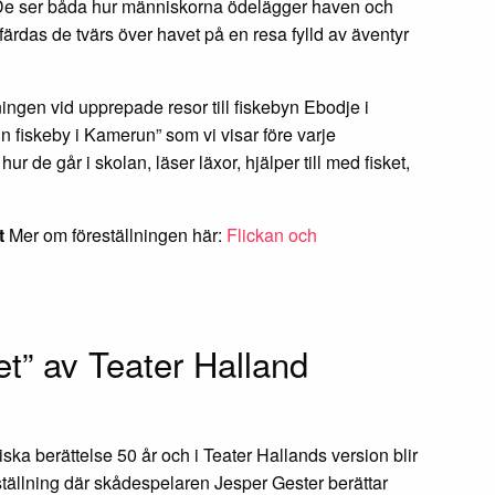
st. De ser båda hur människorna ödelägger haven och
ärdas de tvärs över havet på en resa fylld av äventyr
ningen vid upprepade resor till fiskebyn Ebodje i
n fiskeby i Kamerun” som vi visar före varje
ur de går i skolan, läser läxor, hjälper till med fisket,
t
Mer om föreställningen här:
Flickan och
t” av Teater Halland
iska berättelse 50 år och i Teater Hallands version blir
tällning där skådespelaren Jesper Gester berättar