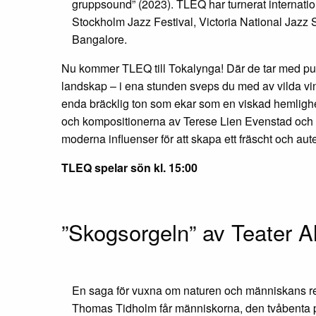
gruppsound” (2023). TLEQ har turnerat internatio
Stockholm Jazz Festival, Victoria National Jazz S
Bangalore.
Nu kommer TLEQ till Tokalynga! Där de tar med pub
landskap – i ena stunden sveps du med av vilda vinda
enda bräcklig ton som ekar som en viskad hemlighet
och kompositionerna av Terese Lien Evenstad och A
moderna influenser för att skapa ett fräscht och aut
TLEQ spelar sön kl. 15:00
”Skogsorgeln” av Teater A
En saga för vuxna om naturen och människans relat
Thomas Tidholm får människorna, den tvåbenta p