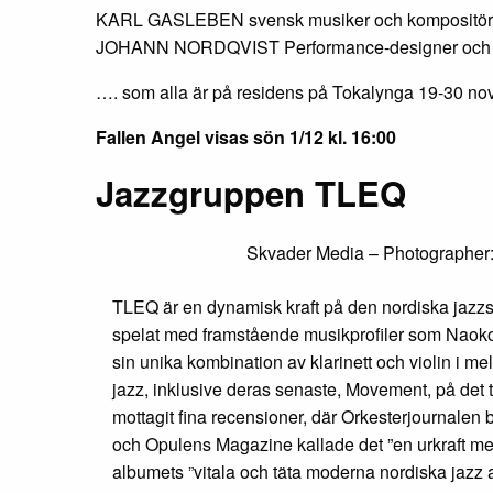
KARL GASLEBEN svensk musiker och kompositör
JOHANN NORDQVIST Performance-designer och l
…. som alla är på residens på Tokalynga 19-30 n
Fallen Angel visas sön 1/12 kl. 16:00
Jazzgruppen TLEQ
Skvader Media – Photographer
TLEQ är en dynamisk kraft på den nordiska jazz
spelat med framstående musikprofiler som Naoko
sin unika kombination av klarinett och violin i 
jazz, inklusive deras senaste, Movement, på det
mottagit fina recensioner, där Orkesterjournalen b
och Opulens Magazine kallade det ”en urkraft me
albumets ”vitala och täta moderna nordiska jazz av