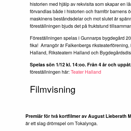
historien med hjälp av rekvisita som skapar en lå
förvandlas både i historien och framför barnens 
maskinens beståndsdelar och mot slutet är spänn
föreställningen bjuds det på fruktstund tillsam
Föreställningen spelas i Gunnarps bygdegård 200
fika! Arrangör är Falkenbergs riksteaterföreni
Halland, Riksteatern Halland och Bygdegårdsdistr
Spelas sön 1/12 kl. 14:oo. Från 4 år och uppåt
föreställningen här:
Teater Halland
Filmvisning
Premiär för två kortfilmer av August Lieberath 
är ett slag drömspel om Tokalynga.