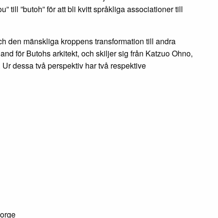
l ”butoh” för att bli kvitt språkliga associationer till
och den mänskliga kroppens transformation till andra
land för Butohs arkitekt, och skiljer sig från Katzuo Ohno,
. Ur dessa två perspektiv har två respektive
orge