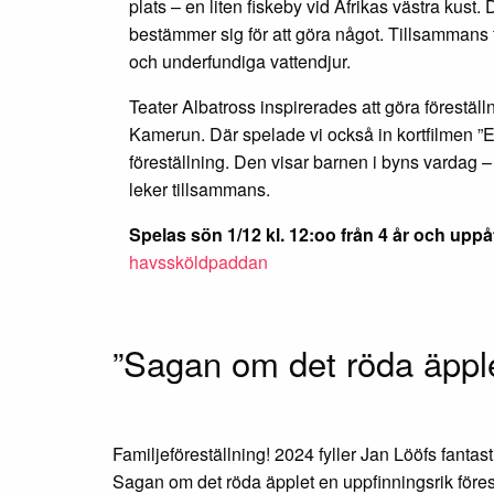
plats – en liten fiskeby vid Afrikas västra ku
bestämmer sig för att göra något. Tillsammans f
och underfundiga vattendjur.
Teater Albatross inspirerades att göra föreställ
Kamerun. Där spelade vi också in kortfilmen ”E
föreställning. Den visar barnen i byns vardag – h
leker tillsammans.
Spelas sön 1/12 kl. 12:oo från 4 år och uppå
havssköldpaddan
”Sagan om det röda äpple
Familjeföreställning! 2024 fyller Jan Lööfs fantast
Sagan om det röda äpplet en uppfinningsrik föres