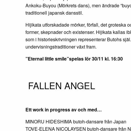
Ankoku-Buyou (Mörkrets dans), men ändrade ”buyou” til
traditionell japansk dansstil.
Hijikata utforskadade mörker, förfall, det groteska 
former, skepnader och existenser. Hijikata kallas ib
som i historieskrivningen representerar Butohs själ
undervisningstraditioner växt fram.
”Eternal little smile”spelas lör 30/11 kl. 16:30
FALLEN ANGEL
Ett work in progress av och med…
MINORU HIDESHIMA butoh-dansare från Japan
TOVE-ELENA NICOLAYSEN butoh-dansare från N