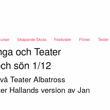
urser
Skapande Skola
Festivaler
Filmer
Texter
nga och Teater
och sön 1/12
två Teater Albatross
ter Hallands version av Jan