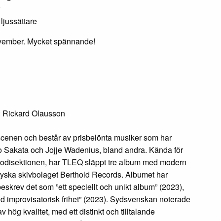
jussättare
ovember. Mycket spännande!
: Rickard Olausson
scenen och består av prisbelönta musiker som har
 Sakata och Jojje Wadenius, bland andra. Kända för
melodisektionen, har TLEQ släppt tre album med modern
 tyska skivbolaget Berthold Records. Albumet har
eskrev det som ”ett speciellt och unikt album” (2023),
d improvisatorisk frihet” (2023). Sydsvenskan noterade
 hög kvalitet, med ett distinkt och tilltalande