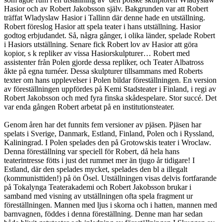
Hasior och av Robert Jakobsson själv. Bakgrunden var att Robert
träffat Wladyslaw Hasior i Tallinn där denne hade en utställning.
Robert föreslog Hasior att spela teater i hans utställning. Hasior
godtog erbjudandet. Så, några gånger, i olika länder, spelade Robert
i Hasiors utställning. Senare fick Robert lov av Hasior att göra
kopior, s k repliker av vissa Hasiorskulpturer… Robert med
assistenter från Polen gjorde dessa repliker, och Teater Albatross
åkte på egna turnéer. Dessa skulpturer tillsammans med Roberts
texter om hans upplevelser i Polen bildar föreställningen. En version
av föreställningen uppfördes på Kemi Stadsteater i Finland, i regi av
Robert Jakobsson och med fyra finska skådespelare. Stor succé. Det
var enda gången Robert arbetat på en institutionsteater.
Genom åren har det funnits fem versioner av pjäsen. Pjäsen har
spelats i Sverige, Danmark, Estland, Finland, Polen och i Ryssland,
Kaliningrad. I Polen spelades den på Grotowskis teater i Wroclaw.
Denna föreställning var speciell för Robert, då hela hans
teaterintresse fötts i just det rummet mer än tjugo år tidigare! I
Estland, där den spelades mycket, spelades den bl a illegalt
(kommunisttiden!) på ön Ösel. Utställningen visas delvis fortfarande
på Tokalynga Teaterakademi och Robert Jakobsson brukar i
samband med visning av utställningen ofta spela fragment ur
föreställningen. Mannen med ljus i skorna och i hatten, mannen med
barnvagnen, föddes i denna föreställning. Denne man har sedan