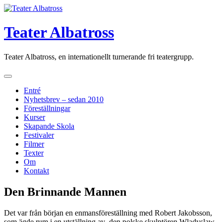
Skip
to
content
Teater Albatross
Teater Albatross, en internationellt turnerande fri teatergrupp.
Entré
Nyhetsbrev – sedan 2010
Föreställningar
Kurser
Skapande Skola
Festivaler
Filmer
Texter
Om
Kontakt
Den Brinnande Mannen
Det var från början en enmansföreställning med Robert Jakobsson,
som ägde rum i en utställning av den polske skulptören Wladyslaw