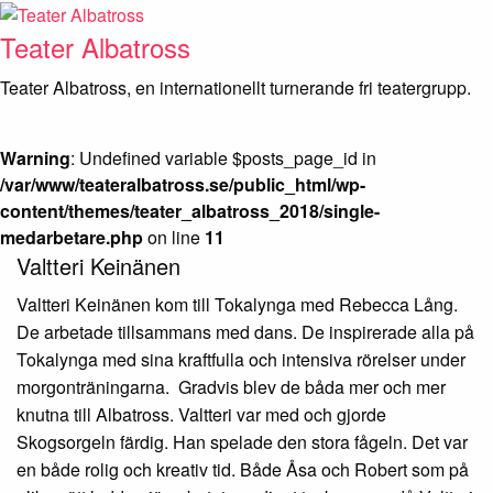
Skip
to
Teater Albatross
content
Teater Albatross, en internationellt turnerande fri teatergrupp.
Warning
: Undefined variable $posts_page_id in
/var/www/teateralbatross.se/public_html/wp-
content/themes/teater_albatross_2018/single-
medarbetare.php
on line
11
Valtteri Keinänen
Valtteri Keinänen kom till Tokalynga med Rebecca Lång.
De arbetade tillsammans med dans. De inspirerade alla på
Tokalynga med sina kraftfulla och intensiva rörelser under
morgonträningarna. Gradvis blev de båda mer och mer
knutna till Albatross. Valtteri var med och gjorde
Skogsorgeln färdig. Han spelade den stora fågeln. Det var
en både rolig och kreativ tid. Både Åsa och Robert som på