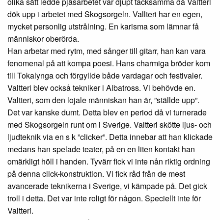
olika sätt ledde pjäsarbetet var djupt tacksamma då Valtteri
dök upp i arbetet med Skogsorgeln. Vallteri har en egen,
mycket personlig utstrålning. En karisma som lämnar få
människor oberörda.
Han arbetar med rytm, med sånger till gitarr, han kan vara
fenomenal på att kompa poesi. Hans charmiga bröder kom
till Tokalynga och förgyllde både vardagar och festivaler.
Valtteri blev också tekniker i Albatross. Vi behövde en.
Valtteri, som den lojale människan han är, ”ställde upp”.
Det var kanske dumt. Detta blev en period då vi turnerade
med Skogsorgeln runt om i Sverige. Valtteri skötte ljus- och
ljudteknik via en s k ”clicker”. Detta innebar att han klickade
medans han spelade teater, på en en liten kontakt han
omärkligt höll i handen. Tyvärr fick vi inte nån riktig ordning
på denna click-konstruktion. Vi fick råd från de mest
avancerade teknikerna i Sverige, vi kämpade på. Det gick
troll i detta. Det var inte roligt för någon. Speciellt inte för
Valtteri.