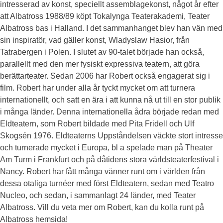
intresserad av konst, speciellt assemblagekonst, något år efter
att Albatross 1988/89 köpt Tokalynga Teaterakademi, Teater
Albatross bas i Halland. I det sammanhanget blev han vän med
sin inspiratör, vad gäller konst, Wladyslaw Hasior, från
Tatrabergen i Polen. I slutet av 90-talet började han också,
parallellt med den mer fysiskt expressiva teatern, att göra
berättarteater. Sedan 2006 har Robert också engagerat sig i
film. Robert har under alla år tyckt mycket om att turnera
internationellt, och satt en ära i att kunna nå ut till en stor publik
i många länder. Denna internationella ådra började redan med
Eldteatern, som Robert bildade med Pita Fridell och Ulf
Skogsén 1976. Eldteaterns Uppståndelsen väckte stort intresse
och turnerade mycket i Europa, bl a spelade man på Theater
Am Turm i Frankfurt och på dåtidens stora världsteaterfestival i
Nancy. Robert har fått många vänner runt om i världen från
dessa otaliga turnéer med först Eldteatern, sedan med Teatro
Nucleo, och sedan, i sammanlagt 24 länder, med Teater
Albatross. Vill du veta mer om Robert, kan du kolla runt på
Albatross hemsida!