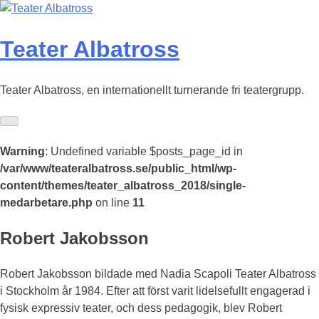
Skip
to
content
Teater Albatross
Teater Albatross, en internationellt turnerande fri teatergrupp.
Warning
: Undefined variable $posts_page_id in
/var/www/teateralbatross.se/public_html/wp-
content/themes/teater_albatross_2018/single-
medarbetare.php
on line
11
Robert Jakobsson
Robert Jakobsson bildade med Nadia Scapoli Teater Albatross
i Stockholm år 1984. Efter att först varit lidelsefullt engagerad i
fysisk expressiv teater, och dess pedagogik, blev Robert