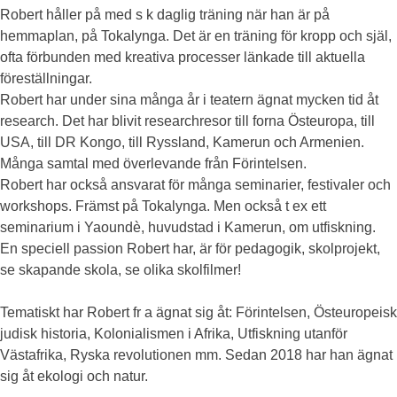
Robert håller på med s k daglig träning när han är på
hemmaplan, på Tokalynga. Det är en träning för kropp och själ,
ofta förbunden med kreativa processer länkade till aktuella
föreställningar.
Robert har under sina många år i teatern ägnat mycken tid åt
research. Det har blivit researchresor till forna Östeuropa, till
USA, till DR Kongo, till Ryssland, Kamerun och Armenien.
Många samtal med överlevande från Förintelsen.
Robert har också ansvarat för många seminarier, festivaler och
workshops. Främst på Tokalynga. Men också t ex ett
seminarium i Yaoundè, huvudstad i Kamerun, om utfiskning.
En speciell passion Robert har, är för pedagogik, skolprojekt,
se skapande skola, se olika skolfilmer!
Tematiskt har Robert fr a ägnat sig åt: Förintelsen, Östeuropeisk
judisk historia, Kolonialismen i Afrika, Utfiskning utanför
Västafrika, Ryska revolutionen mm. Sedan 2018 har han ägnat
sig åt ekologi och natur.