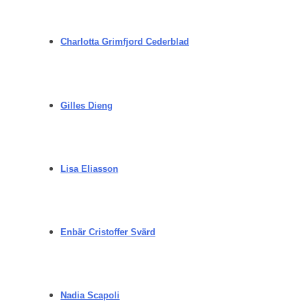
Charlotta Grimfjord Cederblad
Gilles Dieng
Lisa Eliasson
Enbär Cristoffer Svärd
Nadia Scapoli