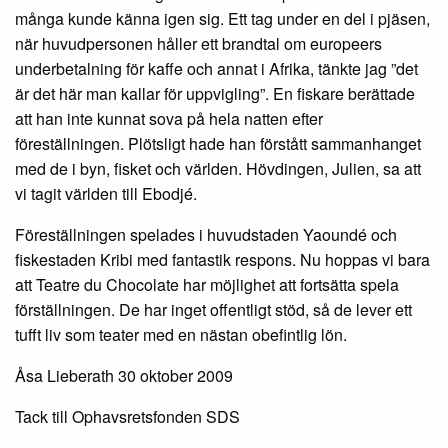
många kunde känna igen sig. Ett tag under en del i pjäsen,
när huvudpersonen håller ett brandtal om europeers
underbetalning för kaffe och annat i Afrika, tänkte jag ”det
är det här man kallar för uppvigling”. En fiskare berättade
att han inte kunnat sova på hela natten efter
föreställningen. Plötsligt hade han förstått sammanhanget
med de i byn, fisket och världen. Hövdingen, Julien, sa att
vi tagit världen till Ebodjé.
Föreställningen spelades i huvudstaden Yaoundé och
fiskestaden Kribi med fantastik respons. Nu hoppas vi bara
att Teatre du Chocolate har möjlighet att fortsätta spela
förställningen. De har inget offentligt stöd, så de lever ett
tufft liv som teater med en nästan obefintlig lön.
Åsa Lieberath 30 oktober 2009
Tack till Ophavsretsfonden SDS