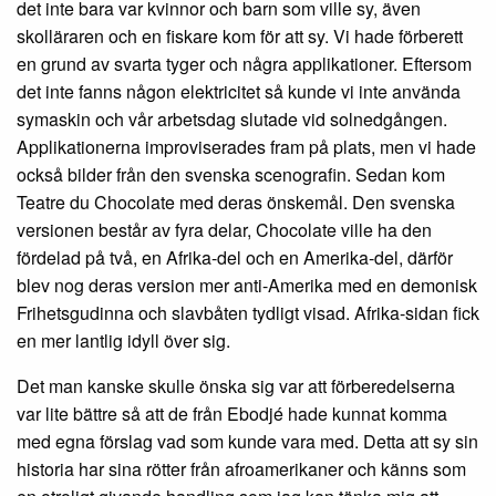
det inte bara var kvinnor och barn som ville sy, även
skolläraren och en fiskare kom för att sy. Vi hade förberett
en grund av svarta tyger och några applikationer. Eftersom
det inte fanns någon elektricitet så kunde vi inte använda
symaskin och vår arbetsdag slutade vid solnedgången.
Applikationerna improviserades fram på plats, men vi hade
också bilder från den svenska scenografin. Sedan kom
Teatre du Chocolate med deras önskemål. Den svenska
versionen består av fyra delar, Chocolate ville ha den
fördelad på två, en Afrika-del och en Amerika-del, därför
blev nog deras version mer anti-Amerika med en demonisk
Frihetsgudinna och slavbåten tydligt visad. Afrika-sidan fick
en mer lantlig idyll över sig.
Det man kanske skulle önska sig var att förberedelserna
var lite bättre så att de från Ebodjé hade kunnat komma
med egna förslag vad som kunde vara med. Detta att sy sin
historia har sina rötter från afroamerikaner och känns som