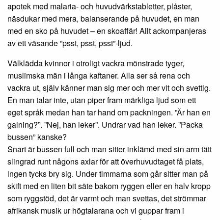
apotek med malaria- och huvudvärkstabletter, plåster,
näsdukar med mera, balanserande på huvudet, en man
med en sko på huvudet – en skoaffär! Allt ackompanjeras
av ett väsande ”psst, psst, psst”-ljud.
Välklädda kvinnor i otroligt vackra mönstrade tyger,
muslimska män i långa kaftaner. Alla ser så rena och
vackra ut, själv känner man sig mer och mer vit och svettig.
En man talar inte, utan piper fram märkliga ljud som ett
eget språk medan han tar hand om packningen. ”Är han en
galning?”. ”Nej, han leker”. Undrar vad han leker. ”Packa
bussen” kanske?
Snart är bussen full och man sitter inklämd med sin arm tätt
slingrad runt någons axlar för att överhuvudtaget få plats,
ingen tycks bry sig. Under timmarna som går sitter man på
skift med en liten bit säte bakom ryggen eller en halv kropp
som ryggstöd, det är varmt och man svettas, det strömmar
afrikansk musik ur högtalarana och vi guppar fram i