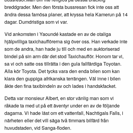
breddgrader. Men den första bussresan fick inte oss att
ändra dessa famösa planer, att kryssa hela Kamerun på 14
dagar. Dumdristiga som vi var.
Vid ankomsten i Yaoundé kastade en av de otaliga
hjälpvilliga taxichaufförerna sig över oss. Han verkade inte
som de andra, han hade ju till och med en auktoriserad
bindel på sin arm där det stod Taxichaufför. Honom tar vi,
sa vi och satte oss tillrätta i den gula fallfärdiga Toyotan.
Alla kör Toyota. Det tycks vara den enda bilen som kan
klara den guppiga afrikanska terrängen. Väl inne i bilen
åkte den fina taxibindeln av och lades i handskfacket.
Detta var monsieur Albert, en stor vänlig man som vi
råkade ta med ut på ett äventyr under en av de följande
dagarna. Vi hade läst om ett vattenfall, Nachtigals Falls, i
närheten eller det vill säga två timmars bilfärd från
huvudstaden, vid Sanga-floden.