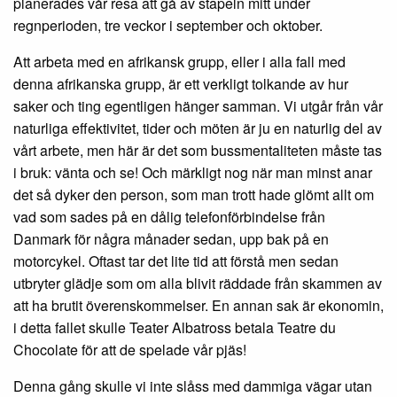
planerades vår resa att gå av stapeln mitt under
regnperioden, tre veckor i september och oktober.
Att arbeta med en afrikansk grupp, eller i alla fall med
denna afrikanska grupp, är ett verkligt tolkande av hur
saker och ting egentligen hänger samman. Vi utgår från vår
naturliga effektivitet, tider och möten är ju en naturlig del av
vårt arbete, men här är det som bussmentaliteten måste tas
i bruk: vänta och se! Och märkligt nog när man minst anar
det så dyker den person, som man trott hade glömt allt om
vad som sades på en dålig telefonförbindelse från
Danmark för några månader sedan, upp bak på en
motorcykel. Oftast tar det lite tid att förstå men sedan
utbryter glädje som om alla blivit räddade från skammen av
att ha brutit överenskommelser. En annan sak är ekonomin,
i detta fallet skulle Teater Albatross betala Teatre du
Chocolate för att de spelade vår pjäs!
Denna gång skulle vi inte slåss med dammiga vägar utan