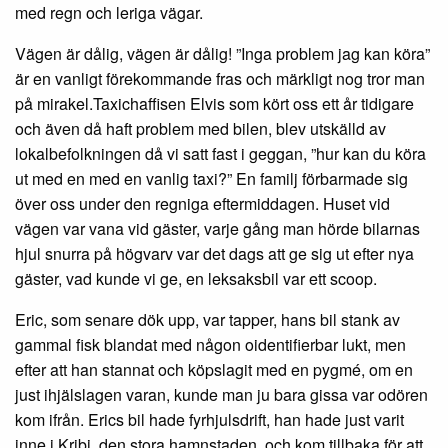
med regn och leriga vägar.
Vägen är dålig, vägen är dålig! ”Inga problem jag kan köra”
är en vanligt förekommande fras och märkligt nog tror man
på mirakel.Taxichaffisen Elvis som kört oss ett år tidigare
och även då haft problem med bilen, blev utskälld av
lokalbefolkningen då vi satt fast i geggan, ”hur kan du köra
ut med en med en vanlig taxi?” En familj förbarmade sig
över oss under den regniga eftermiddagen. Huset vid
vägen var vana vid gäster, varje gång man hörde bilarnas
hjul snurra på högvarv var det dags att ge sig ut efter nya
gäster, vad kunde vi ge, en leksaksbil var ett scoop.
Eric, som senare dök upp, var tapper, hans bil stank av
gammal fisk blandat med någon oidentifierbar lukt, men
efter att han stannat och köpslagit med en pygmé, om en
just ihjälslagen varan, kunde man ju bara gissa var odören
kom ifrån. Erics bil hade fyrhjulsdrift, han hade just varit
inne i Kribi, den stora hamnstaden, och kom tillbaka för att