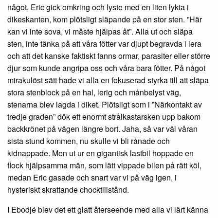
något, Eric gick omkring och lyste med en liten lykta i
dikeskanten, kom plötsligt släpande på en stor sten. ”Här
kan vi inte sova, vi måste hjälpas åt”. Alla ut och släpa
sten, inte tänka på att våra fötter var djupt begravda i lera
och att det kanske faktiskt fanns ormar, parasiter eller större
djur som kunde angripa oss och våra bara fötter. På något
mirakulöst sätt hade vi alla en fokuserad styrka till att släpa
stora stenblock på en hal, lerig och månbelyst väg,
stenarna blev lagda i diket. Plötsligt som i ”Närkontakt av
tredje graden” dök ett enormt strålkastarsken upp bakom
backkrönet på vägen längre bort. Jaha, så var väl våran
sista stund kommen, nu skulle vi bli rånade och
kidnappade. Men ut ur en gigantisk lastbil hoppade en
flock hjälpsamma män, som lätt vippade bilen på rätt köl,
medan Eric gasade och snart var vi på väg igen, i
hysteriskt skrattande chocktillstånd.
I Ebodjé blev det ett glatt återseende med alla vi lärt känna