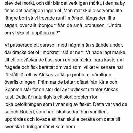
blev det mörkt, och där blir det verkligen mörkt, i denna by
finns det nämligen ingen el. Men mat skulle serveras lite
längre bort så vi trevade runt i mörkret, längs den lilla
stigen, över allt ”bonjour” från de små jordhusen. ”Undra
om vi ska bli uppätna nu?”
Vi passerade ett parasoll med några män sittande under,
där dracks det öl i mörkret, ”slå er ner”. Vi hade lagt märke
till ett oroväckande ljus, som en pärlräcka, nära kusten.Vi
frågade och fick berättat om vad som, vilket vi senare har
förstått, är ett av Afrikas verkliga problem, nämligen
överfiskningen. Främmande båtar, oftast från Kina och
Spanien står för en stor del av tjuvfisket utanför Afrikas
kust. Detta är naturligtvis ett stort problem för
lokalbefolkningen som livnär sig av fisket. Detta var vad de
sa och Robert, som har fiskat sedan han var liten,
upprördes och lovade att han skulle berätta om detta till
svenska tidningar när vi kom hem.