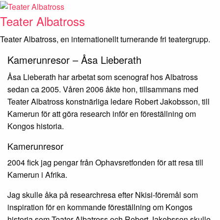
Skip
to
Teater Albatross
content
Teater Albatross, en internationellt turnerande fri teatergrupp.
Kamerunresor – Åsa Lieberath
Åsa Lieberath har arbetat som scenograf hos Albatross
sedan ca 2005. Våren 2006 åkte hon, tillsammans med
Teater Albatross konstnärliga ledare Robert Jakobsson, till
Kamerun för att göra research inför en föreställning om
Kongos historia.
Kamerunresor
2004 fick jag pengar från Ophavsretfonden för att resa till
Kamerun i Afrika.
Jag skulle åka på researchresa efter Nkisi-föremål som
inspiration för en kommande föreställning om Kongos
historia som Teater Albatross och Robert Jakobsson skulle