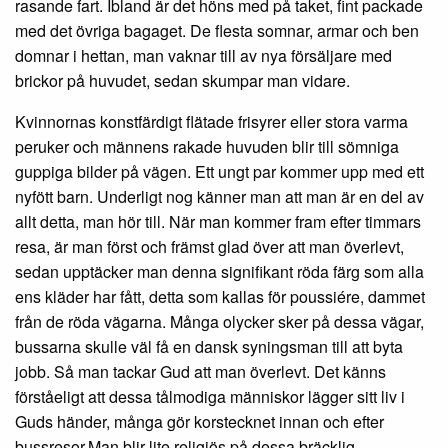
rasande fart. Ibland är det höns med på taket, fint packade
med det övriga bagaget. De flesta somnar, armar och ben
domnar i hettan, man vaknar till av nya försäljare med
brickor på huvudet, sedan skumpar man vidare.
Kvinnornas konstfärdigt flätade frisyrer eller stora varma
peruker och männens rakade huvuden blir till sömniga
guppiga bilder på vägen. Ett ungt par kommer upp med ett
nyfött barn. Underligt nog känner man att man är en del av
allt detta, man hör till. När man kommer fram efter timmars
resa, är man först och främst glad över att man överlevt,
sedan upptäcker man denna signifikant röda färg som alla
ens kläder har fått, detta som kallas för poussiére, dammet
från de röda vägarna. Många olycker sker på dessa vägar,
bussarna skulle väl få en dansk syningsman till att byta
jobb. Så man tackar Gud att man överlevt. Det känns
förståeligt att dessa tålmodiga människor lägger sitt liv i
Guds händer, många gör korstecknet innan och efter
bussresor.Man blir lite religiös på dessa bräcklig