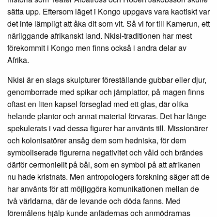
sätta upp. Eftersom läget i Kongo uppgavs vara kaotiskt var
det inte lämpligt att åka dit som vit. Så vi for till Kamerun, ett
närliggande afrikanskt land. Nkisi-traditionen har mest
förekommit i Kongo men finns också i andra delar av
Afrika.
Nkisi är en slags skulpturer föreställande gubbar eller djur,
genomborrade med spikar och järnplattor, på magen finns
oftast en liten kapsel förseglad med ett glas, där olika
helande plantor och annat material förvaras. Det har länge
spekulerats i vad dessa figurer har använts till. Missionärer
och kolonisatörer ansåg dem som hedniska, för dem
symboliserade figurerna negativitet och våld och brändes
därför cermoniellt på bål, som en symbol på att afrikanen
nu hade kristnats. Men antropologers forskning säger att de
har använts för att möjliggöra komunikationen mellan de
två världarna, där de levande och döda fanns. Med
föremålens hjälp kunde anfädernas och anmödrarnas