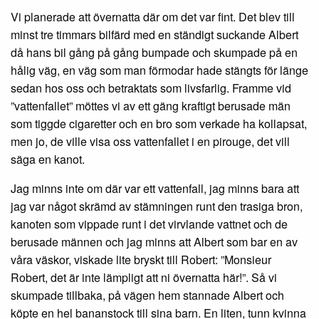
Vi planerade att övernatta där om det var fint. Det blev till
minst tre timmars bilfärd med en ständigt suckande Albert
då hans bil gång på gång bumpade och skumpade på en
hålig väg, en väg som man förmodar hade stängts för länge
sedan hos oss och betraktats som livsfarlig. Framme vid
”vattenfallet” möttes vi av ett gäng kraftigt berusade män
som tiggde cigaretter och en bro som verkade ha kollapsat,
men jo, de ville visa oss vattenfallet i en pirouge, det vill
säga en kanot.
Jag minns inte om där var ett vattenfall, jag minns bara att
jag var något skrämd av stämningen runt den trasiga bron,
kanoten som vippade runt i det virvlande vattnet och de
berusade männen och jag minns att Albert som bar en av
våra väskor, viskade lite bryskt till Robert: ”Monsieur
Robert, det är inte lämpligt att ni övernatta här!”. Så vi
skumpade tillbaka, på vägen hem stannade Albert och
köpte en hel bananstock till sina barn. En liten, tunn kvinna