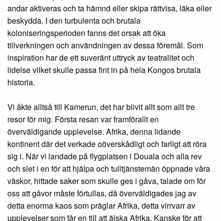
andar aktiveras och ta hämnd eller skipa rättvisa, läka eller
beskydda. I den turbulenta och brutala
koloniseringsperioden fanns det orsak att öka
tillverkningen och användningen av dessa föremål. Som
inspiration har de ett suveränt uttryck av teatralitet och
lidelse vilket skulle passa fint in på hela Kongos brutala
historia.
Vi åkte alltså till Kamerun, det har blivit allt som allt tre
resor för mig. Första resan var framförallt en
överväldigande upplevelse. Afrika, denna lidande
kontinent där det verkade oöverskådligt och farligt att röra
sig i. När vi landade på flygplatsen i Douala och alla rev
och slet i en för att hjälpa och tulltjänstemän öppnade våra
väskor, hittade saker som skulle ges i gåva, talade om för
oss att gåvor måste förtullas, då överväldigades jag av
detta enorma kaos som präglar Afrika, detta virrvarr av
upplevelser som får en till att älska Afrika. Kanske för att