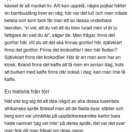
kaoset är så mycket liv. Allt kan uppstå, några pojkar håller
en bambustång över en väg, här var det tull och man måste
betala och som tack får man ett av dessa underbara
leenden, ”vi vet, att du vet att du blev lurad men vi är ju
fattigare än vad du är”, säger de. Man frågar, finns det
gorillor här, vill du att det ska finnas gorillor här, självklart
finns det gorillor. Finns det krokodiler i den här floden?
Självklart finns det krokodiler. Här är en man som har en
kiosk. Ibland finns det kaffe att få men en annan dag, trots
att burken med kaffe finns där också i dag, kan man inte få
kaffe.
En historia från förr
När vita tog sig tid att lära något av alla dessa tusentals
afrikanska språk förstod man att de flesta byar, städer och
berg som var utmärkta på upptäcksresandes kartor bara
hade namnet ”jag vet inte” på deras språk, det var det svar
man fick då man frågat om dess namn.