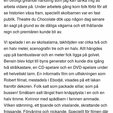
en otroligt givande handling som jag kan tänka mig att
arbeta vidare på. Under arbetets gång kom folk förbi för att
se historien växa fram, speciellt skolbarnen var en fast
publik. Theatre du Chocolate dök upp någon dag senare
än sagt på grund av de dåliga vägarna och ett ihållande
regn och premiären kunde bli av.
Vi spelade i en av skolsalarna, takhöjden var cirka två och
en halv meter, scenografin tre och en halv. Allt hängdes
upp på bambustavar och en meter fick ligga på golvet.
Bensin blev köpt till byns generator och kunde dra igång
två strålkastare, en CD-spelare och en DVD-spelare under
ett helvetiskt larm. En informativ film om utfiskningen som
Robert filmat, mestadels i Ebodjé, visades på ett lakan
framför dekoren. Folk satt som packade sillar, som på
bussen! Småbarn satt längst fram knäpptysta i en och en
halv timme. Kvinnor med spädbarn i famnen ammade.
Vilken stämning, ett tjoande och visslande, skrattande och
fnissande. Förvåning och nickande. Speciellt för filmen där