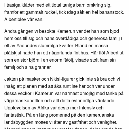
i trasiga kläder med ett tiotal taniga barn omkring sig,
framför ett gammalt ruckel, fick idag sålt en hel bananstock.
Albert blev vår vän.
Andra gången vi besökte Kamerun var det han som bjöd
hem oss till sig och hans överdådiga och generösa familj i
ett av Yaoundes slummiga kvarter. Bland en massa
plåtskjul hade han ett någorlunda fint hus. Här flöt Albert ut,
som en stor björn i en enorm fåtölj, visade stolt fram sin
familj och sina grannar.
Jakten på masker och Nkisi-figurer gick inte så bra och vi
insåg att planen med att åka runt lite här och var under
dessa veckor i Kamerun var närmast omöjlig med tanke på
vägarnas kondition och allt detta evinnerliga väntande.
Upplevelsen av Afrika var desto mer intensiv och
fantastisk. På en lång promenad på den kameruanska
landsbyggden möttes vi åter av gästfrihet och vänlighet.