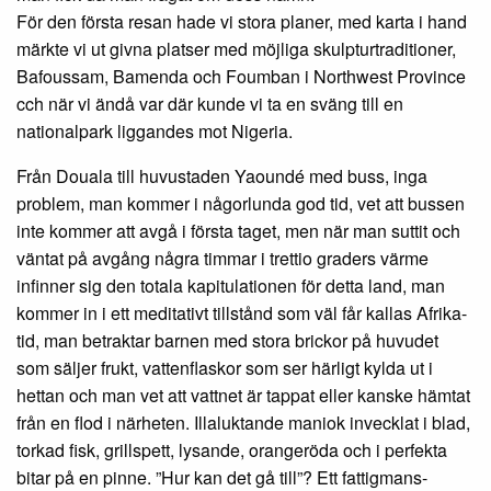
För den första resan hade vi stora planer, med karta i hand
märkte vi ut givna platser med möjliga skulpturtraditioner,
Bafoussam, Bamenda och Foumban i Northwest Province
cch när vi ändå var där kunde vi ta en sväng till en
nationalpark liggandes mot Nigeria.
Från Douala till huvustaden Yaoundé med buss, inga
problem, man kommer i någorlunda god tid, vet att bussen
inte kommer att avgå i första taget, men när man suttit och
väntat på avgång några timmar i trettio graders värme
infinner sig den totala kapitulationen för detta land, man
kommer in i ett meditativt tillstånd som väl får kallas Afrika-
tid, man betraktar barnen med stora brickor på huvudet
som säljer frukt, vattenflaskor som ser härligt kylda ut i
hettan och man vet att vattnet är tappat eller kanske hämtat
från en flod i närheten. Illaluktande maniok invecklat i blad,
torkad fisk, grillspett, lysande, orangeröda och i perfekta
bitar på en pinne. ”Hur kan det gå till”? Ett fattigmans-