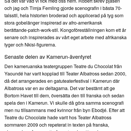
Så det var vad vi fick med oss hem. Robert skrev pjäsen
och jag och Timja Femling gjorde scenografin i bästa 70-
talsstil, hela historien broderad och applicerad på tyg som
stora gobelänger inspirerad av afro-amerikansk
berättande-patch-work-stil. Kongoföreställningen kom ett år
senare och inspirerades av vårt eget arbete med afrikanska
tyger och Nkisi-figurerna.
Senaste delen av Kamerun-äventyret
Den kameruanska teatergruppen Teatre du Chocolat från
Yaoundé har varit kopplad till Teater Albatross sedan 2000,
då det arrangerades en gatuteaterfestival i Kamerun där
Albatross var en av deltagarna. Det var bestämt att ge
Bortom Havet till dem, översätta den till franska och sedan
spela den i Kamerun. Vi skulle då göra samma scenografi
men nu tillsammans med kvinnor från byn Ebodjé. Efter att
Teatre du Chocolate hade varit hos Teater Albatross
sommaren 2009 och repeterat in texten på franska,