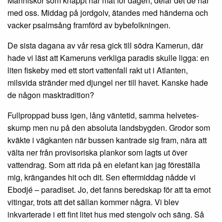
Människor som knappt har mat för dagen, delar det de har
med oss. Middag på jordgolv, ätandes med händerna och
vacker psalmsång framförd av bybefolkningen.
De sista dagana av vår resa gick till södra Kamerun, där
hade vi läst att Kameruns verkliga paradis skulle ligga: en
liten fiskeby med ett stort vattenfall rakt ut i Atlanten,
milsvida stränder med djungel ner till havet. Kanske hade
de någon masktradition?
Fullproppad buss igen, lång väntetid, samma helvetes-
skump men nu på den absoluta landsbygden. Grodor som
kväkte i vägkanten när bussen kantrade sig fram, nära att
välta ner från provisoriska plankor som lagts ut över
vattendrag. Som att rida på en elefant kan jag föreställa
mig, krängandes hit och dit. Sen eftermiddag nådde vi
Ebodjé – paradiset. Jo, det fanns beredskap för att ta emot
vitingar, trots att det sällan kommer några. Vi blev
inkvarterade i ett fint litet hus med stengolv och säng. Så