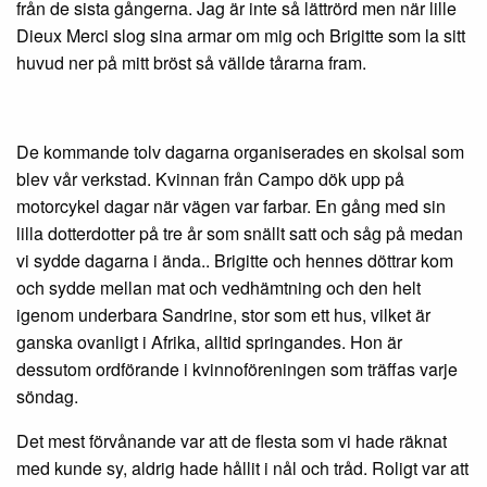
från de sista gångerna. Jag är inte så lättrörd men när lille
Dieux Merci slog sina armar om mig och Brigitte som la sitt
huvud ner på mitt bröst så vällde tårarna fram.
De kommande tolv dagarna organiserades en skolsal som
blev vår verkstad. Kvinnan från Campo dök upp på
motorcykel dagar när vägen var farbar. En gång med sin
lilla dotterdotter på tre år som snällt satt och såg på medan
vi sydde dagarna i ända.. Brigitte och hennes döttrar kom
och sydde mellan mat och vedhämtning och den helt
igenom underbara Sandrine, stor som ett hus, vilket är
ganska ovanligt i Afrika, alltid springandes. Hon är
dessutom ordförande i kvinnoföreningen som träffas varje
söndag.
Det mest förvånande var att de flesta som vi hade räknat
med kunde sy, aldrig hade hållit i nål och tråd. Roligt var att