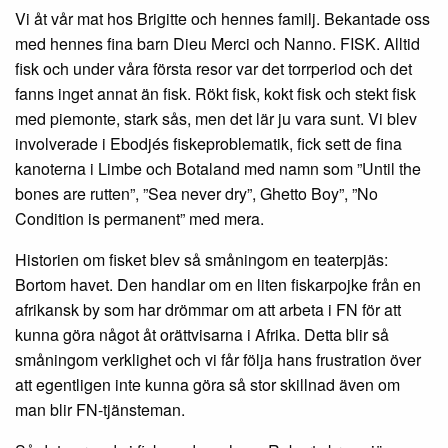
Vi åt vår mat hos Brigitte och hennes familj. Bekantade oss
med hennes fina barn Dieu Merci och Nanno. FISK. Alltid
fisk och under våra första resor var det torrperiod och det
fanns inget annat än fisk. Rökt fisk, kokt fisk och stekt fisk
med piemonte, stark sås, men det lär ju vara sunt. Vi blev
involverade i Ebodjés fiskeproblematik, fick sett de fina
kanoterna i Limbe och Botaland med namn som ”Until the
bones are rutten”, ”Sea never dry”, Ghetto Boy”, ”No
Condition is permanent” med mera.
Historien om fisket blev så småningom en teaterpjäs:
Bortom havet. Den handlar om en liten fiskarpojke från en
afrikansk by som har drömmar om att arbeta i FN för att
kunna göra något åt orättvisarna i Afrika. Detta blir så
småningom verklighet och vi får följa hans frustration över
att egentligen inte kunna göra så stor skillnad även om
man blir FN-tjänsteman.