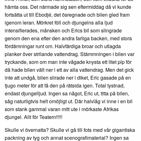
hämta oss. Det närmade sig sen eftermiddag då vi kunde
fortsätta ut till Ebodjé, det ösregnade och bilen gled fram
igenom leran. Mörkret föll och djungelns alla ljud
intensifierades, månsken och Erics bil som slingrade
genom den ena efter den andra farliga backen, med stora
fördämningar runt om. Halvfärdiga broar och utlagda
planker över strilande vattendrag. Stämmningen i bilen var
tryckande, som om man inte vågade knysta ett litet pip för
då hade bilen vält ner i ett av alla vattendrag. Men det gick
inte att undgå, bilen slirade ner i diket, Eric gasade på en
tjugo meter för att få den på rätsida igen. Total tystnad,
endast djungelljud. Ingen sa något, Eric ut, titta på bilen,
såg naturligtvis helt omöjligt ut. Där halvlåg vi inne i en bil
som stank gammal varan mitt ute i mörkaste Afrikas
djungel. Allt för Teatern!!!!!
Skulle vi övernatta? Skulle vi gå till fots med vår gigantiska
packning av tyg och annat scenografimaterial? Ingen sa