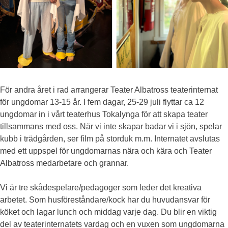
För andra året i rad arrangerar Teater Albatross teaterinternat
för ungdomar 13-15 år. I fem dagar, 25-29 juli flyttar ca 12
ungdomar in i vårt teaterhus Tokalynga för att skapa teater
tillsammans med oss. När vi inte skapar badar vi i sjön, spelar
kubb i trädgården, ser film på storduk m.m. Internatet avslutas
med ett uppspel för ungdomarnas nära och kära och Teater
Albatross medarbetare och grannar.
Vi är tre skådespelare/pedagoger som leder det kreativa
arbetet. Som husföreståndare/kock har du huvudansvar för
köket och lagar lunch och middag varje dag. Du blir en viktig
del av teaterinternatets vardag och en vuxen som ungdomarna