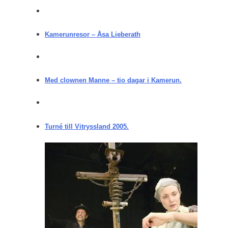
Kamerunresor – Åsa Lieberath
Med clownen Manne – tio dagar i Kamerun.
Turné till Vitryssland 2005.