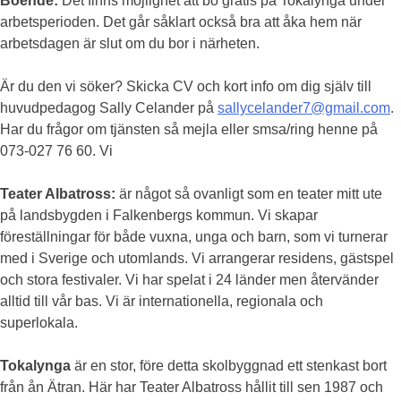
Boende:
Det finns möjlighet att bo gratis på Tokalynga under
arbetsperioden. Det går såklart också bra att åka hem när
arbetsdagen är slut om du bor i närheten.
Är du den vi söker? Skicka CV och kort info om dig själv till
huvudpedagog Sally Celander på
sallycelander7@gmail.com
.
Har du frågor om tjänsten så mejla eller smsa/ring henne på
073-027 76 60. Vi
Teater Albatross:
är något så ovanligt som en teater mitt ute
på landsbygden i Falkenbergs kommun. Vi skapar
föreställningar för både vuxna, unga och barn, som vi turnerar
med i Sverige och utomlands. Vi arrangerar residens, gästspel
och stora festivaler. Vi har spelat i 24 länder men återvänder
alltid till vår bas. Vi är internationella, regionala och
superlokala.
Tokalynga
är en stor, före detta skolbyggnad ett stenkast bort
från ån Ätran. Här har Teater Albatross hållit till sen 1987 och