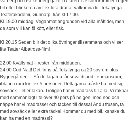
Varberg och Falkenberg går till Ullared. De som kommer i egen
bil eller blir körda av t ex föräldrar är välkomna till Tokalynga
Teaterakademi, Gunnarp, från kl 17 30.
Kl 19.00 middag. Veganmat är grunden vid alla måltider, men
de som vill kan få kött, eller fisk.
Kl 20.15 Sedan blir det olika övningar tillsammans och vi ser
lite Teater Albatross-film!
22.00 Kvällsmat – rester från middagen.
24.00 God Natt! Det finns på Tokalynga ca 20 sovrum plus
Bygdegården… Så deltagarna får sova ibland i enmansrum,
ibland i rum för t ex 5 personer. Deltagarna måste ha med sig
sovsäck – eller lakan. Troligen har vi madrass till alla. Vi räknar
med sammanlagt lite över 40 pers på helgen, med nöd och
näppe har vi madrasser och täcken till dessa! Är du frusen, ta
med sovsäck eller extra täcke! Kommer du med bil, kanske du
kan ha med en madrass!?