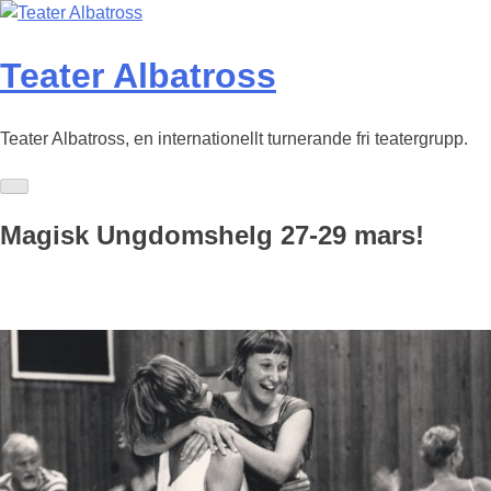
Skip
to
content
Teater Albatross
Teater Albatross, en internationellt turnerande fri teatergrupp.
Magisk Ungdomshelg 27-29 mars!