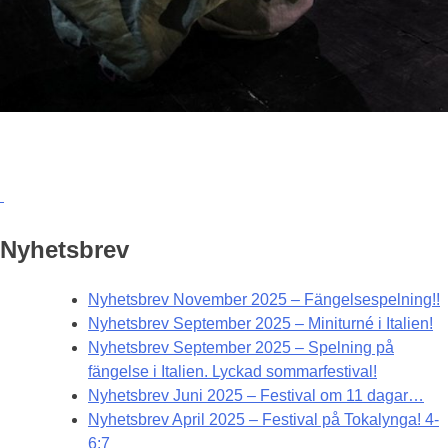
Nyhetsbrev
Nyhetsbrev November 2025 – Fängelsespelning!!
Nyhetsbrev September 2025 – Miniturné i Italien!
Nyhetsbrev September 2025 – Spelning på
fängelse i Italien. Lyckad sommarfestival!
Nyhetsbrev Juni 2025 – Festival om 11 dagar…
Nyhetsbrev April 2025 – Festival på Tokalynga! 4-
6:7