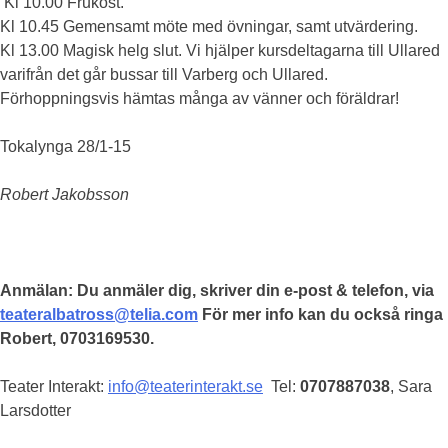
Kl 10.00 Frukost.
Kl 10.45 Gemensamt möte med övningar, samt utvärdering.
Kl 13.00 Magisk helg slut. Vi hjälper kursdeltagarna till Ullared
varifrån det går bussar till Varberg och Ullared.
Förhoppningsvis hämtas många av vänner och föräldrar!
Tokalynga 28/1-15
Robert Jakobsson
Anmälan: Du anmäler dig, skriver din e-post & telefon, via
teateralbatross@telia.com
För mer info kan du också ringa
Robert, 0703169530.
Teater Interakt:
info@teaterinterakt.se
Tel:
0707887038
, Sara
Larsdotter