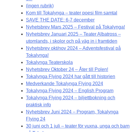
(ingen rubrik)
Kom till Tokalynga – teater poesi film samtal
SAVE THE DATE: 6-7 december
Nyhetsbrev Mars 2025 – Festival på Tokalynga!
Nyhetsbrev Januari 2025 – Teater Albatross –
utomlands, i skolor och på väg in i framtiden
Nyhetsbrev okt/nov 2024 – Adventsfestival på
Tokalynga!
Tokalynga Teaterskola
Nyhetsbrev Oktober 24 – Åter till Polen!
Tokalynga Flying 2024 har gått till historien
Medverkande Tokalynga Flying 2024
Tokalynga Flying 2024 – English Program
Tokalynga Flying 2024 – biljettbokning och
praktisk info
Nyhetsbrev Juni 2024 – Program, Tokalynga
Flying 24
30 juni och 1 juli – teater för vuxna, unga och barn