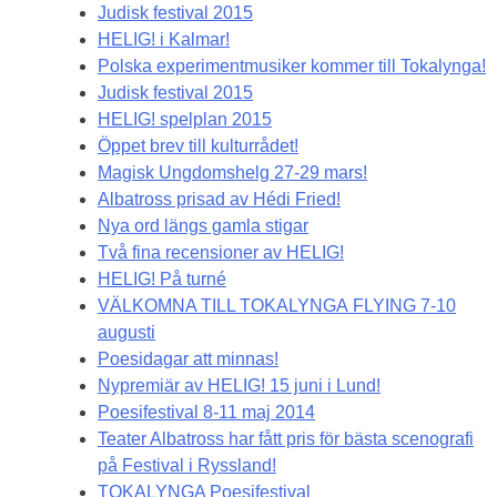
Judisk festival 2015
HELIG! i Kalmar!
Polska experimentmusiker kommer till Tokalynga!
Judisk festival 2015
HELIG! spelplan 2015
Öppet brev till kulturrådet!
Magisk Ungdomshelg 27-29 mars!
Albatross prisad av Hédi Fried!
Nya ord längs gamla stigar
Två fina recensioner av HELIG!
HELIG! På turné
VÄLKOMNA TILL TOKALYNGA FLYING 7-10
augusti
Poesidagar att minnas!
Nypremiär av HELIG! 15 juni i Lund!
Poesifestival 8-11 maj 2014
Teater Albatross har fått pris för bästa scenografi
på Festival i Ryssland!
TOKALYNGA Poesifestival