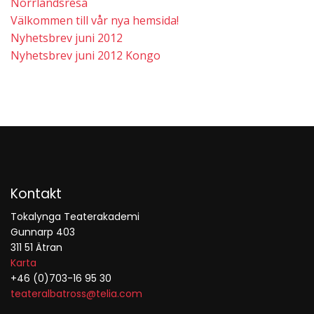
Norrlandsresa
Välkommen till vår nya hemsida!
Nyhetsbrev juni 2012
Nyhetsbrev juni 2012 Kongo
Kontakt
Tokalynga Teaterakademi
Gunnarp 403
311 51 Ätran
Karta
+46 (0)703-16 95 30
teateralbatross@telia.com