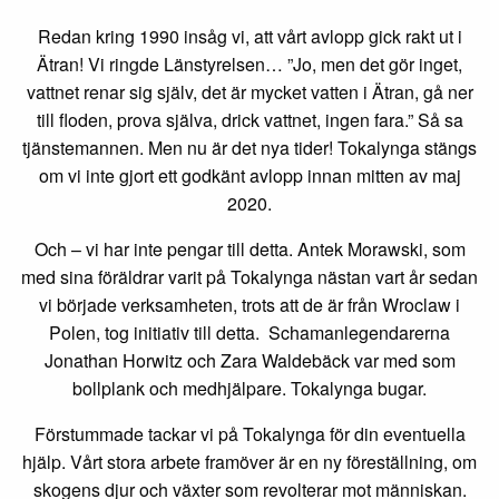
Redan kring 1990 insåg vi, att vårt avlopp gick rakt ut i
Ätran! Vi ringde Länstyrelsen… ”Jo, men det gör inget,
vattnet renar sig själv, det är mycket vatten i Ätran, gå ner
till floden, prova själva, drick vattnet, ingen fara.” Så sa
tjänstemannen. Men nu är det nya tider! Tokalynga stängs
om vi inte gjort ett godkänt avlopp innan mitten av maj
2020.
Och – vi har inte pengar till detta. Antek Morawski, som
med sina föräldrar varit på Tokalynga nästan vart år sedan
vi började verksamheten, trots att de är från Wroclaw i
Polen, tog initiativ till detta. Schamanlegendarerna
Jonathan Horwitz och Zara Waldebäck var med som
bollplank och medhjälpare. Tokalynga bugar.
Förstummade tackar vi på Tokalynga för din eventuella
hjälp. Vårt stora arbete framöver är en ny föreställning, om
skogens djur och växter som revolterar mot människan.