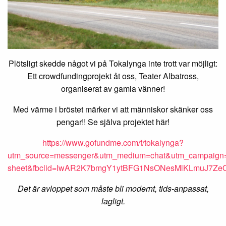
Plötsligt skedde något vi på Tokalynga inte trott var möjligt:
Ett crowdfundingprojekt åt oss, Teater Albatross,
organiserat av gamla vänner!
Med värme i bröstet märker vi att människor skänker oss
pengar!! Se själva projektet här!
https://www.gofundme.com/f/tokalynga?
utm_source=messenger&utm_medium=chat&utm_campaign
sheet&fbclid=IwAR2K7bmgY1ytBFG1NsONesMlKLmuJ7Z
Det är avloppet som måste bli modernt, tids-anpassat,
lagligt.