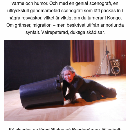
värme och humor. Och med en genial scenografi, en
uttrycksfull genomarbetad scenografi som lätt packas in i
några resväskor, vilket är viktigt om du turnerar i Kongo.
Om gränser, migration – men beskrivet utifrån annorlunda
synfält. Välrepeterad, duktiga skådisar.
Så visades en föreställning på Bygdegården. Elisabeth