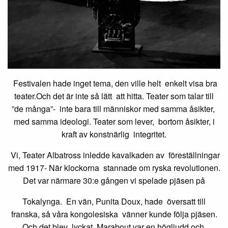
Festivalen hade inget tema, den ville helt
enkelt visa bra
teater.Och det är inte så lätt
att hitta. Teater som talar till
”de många”-
inte bara till människor med samma åsikter,
med samma ideologi. Teater som lever,
bortom åsikter, i
kraft av konstnärlig
integritet.
Vi, Teater Albatross inledde kavalkaden av
föreställningar
med 1917- När klockorna
stannade om ryska revolutionen.
Det var närmare 30:e gången vi spelade pjäsen på
Tokalynga. En vän, Punita Doux, hade
översatt till
franska, så våra kongolesiska
vänner kunde följa pjäsen.
Och det blev
lyckat, Marabout var en högljudd och