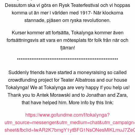
Dessutom ska vi göra en Rysk Teaterfestival och vi hoppas
komma ut än mer i världen med 1917- När klockorna
stannade, pjäsen om ryska revolutionen.
Kurser kommer att fortsätta, Tokalynga kommer även
fortsättningsvis att vara en mötesplats för folk från när och
fjärran!
********************************************************
Suddenly friends have started a moneyraising so called
crowdfunding project for Teater Albatross and our house
Tokalynga! We at Tokalynga are very happy if you help us!
Thank you to Antek Morawski and to Jonathan and Zara,
that have helped him. More info by this link:
https://www.gofundme.com/f/tokalynga?
utm_source=messenger&utm_medium=chat&utm_campaign
sheet&fbclid=IwAR2K7bmgY1ytBFG1NsONesMlKLmuJ7Z