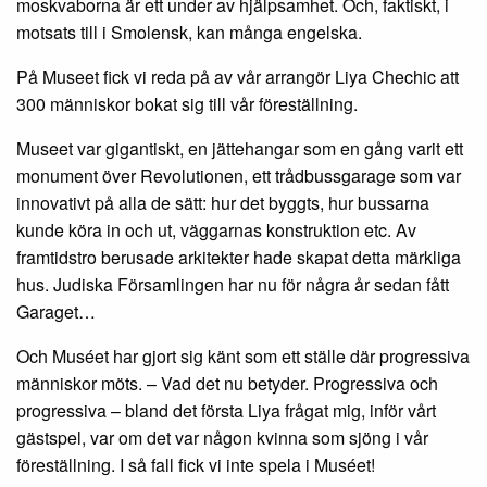
moskvaborna är ett under av hjälpsamhet. Och, faktiskt, i
motsats till i Smolensk, kan många engelska.
På Museet fick vi reda på av vår arrangör Liya Chechic att
300 människor bokat sig till vår föreställning.
Museet var gigantiskt, en jättehangar som en gång varit ett
monument över Revolutionen, ett trådbussgarage som var
innovativt på alla de sätt: hur det byggts, hur bussarna
kunde köra in och ut, väggarnas konstruktion etc. Av
framtidstro berusade arkitekter hade skapat detta märkliga
hus. Judiska Församlingen har nu för några år sedan fått
Garaget…
Och Muséet har gjort sig känt som ett ställe där progressiva
människor möts. – Vad det nu betyder. Progressiva och
progressiva – bland det första Liya frågat mig, inför vårt
gästspel, var om det var någon kvinna som sjöng i vår
föreställning. I så fall fick vi inte spela i Muséet!