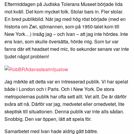
Eftermiddagen på Judiska Tolerans Museet började lida
mot kväll. Det kom mycket folk. Stolar bars in. Fler stolar.
En bred publikbild. När jag med hög röst började (med en
historia om Zwi, sjömannen, som på 1950-talet kom till
New York…) insåg jag – och Ivan – att jag inte hördes. Inte
ens Ivan, som skulle översätta, hörde mig. Som tur var
fanns där ett headset med mic, tio sekunder senare var inte
ljudet något problem!
Jag märkte att detta var en intresserad publik. Vi har spelat
både i London och i Paris. Och i New York. De stora
metropolernas publik har ofta sett allt. Vet allt. De är därför
svåra att nå. Därför var jag, medvetet eller omedvetet, lite
skeptisk till situationen. Denna publik var inte alls sådan.
Snobbig. Den var öppen, lätt att spela för.
Samarbetet med Ivan hade aldrig gått bättre.