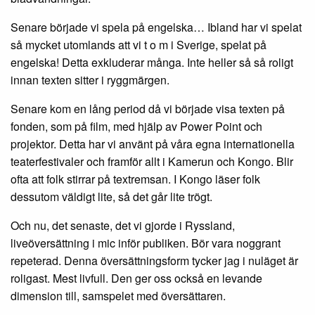
Senare började vi spela på engelska… Ibland har vi spelat
så mycket utomlands att vi t o m i Sverige, spelat på
engelska! Detta exkluderar många. Inte heller så så roligt
innan texten sitter i ryggmärgen.
Senare kom en lång period då vi började visa texten på
fonden, som på film, med hjälp av Power Point och
projektor. Detta har vi använt på våra egna internationella
teaterfestivaler och framför allt i Kamerun och Kongo. Blir
ofta att folk stirrar på textremsan. I Kongo läser folk
dessutom väldigt lite, så det går lite trögt.
Och nu, det senaste, det vi gjorde i Ryssland,
liveöversättning i mic inför publiken. Bör vara noggrant
repeterad. Denna översättningsform tycker jag i nuläget är
roligast. Mest livfull. Den ger oss också en levande
dimension till, samspelet med översättaren.