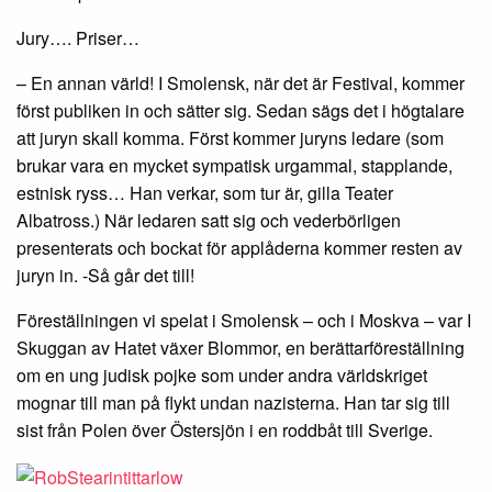
Jury…. Priser…
– En annan värld! I Smolensk, när det är Festival, kommer
först publiken in och sätter sig. Sedan sägs det i högtalare
att juryn skall komma. Först kommer juryns ledare (som
brukar vara en mycket sympatisk urgammal, stapplande,
estnisk ryss… Han verkar, som tur är, gilla Teater
Albatross.) När ledaren satt sig och vederbörligen
presenterats och bockat för applåderna kommer resten av
juryn in. -Så går det till!
Föreställningen vi spelat i Smolensk – och i Moskva – var I
Skuggan av Hatet växer Blommor, en berättarföreställning
om en ung judisk pojke som under andra världskriget
mognar till man på flykt undan nazisterna. Han tar sig till
sist från Polen över Östersjön i en roddbåt till Sverige.