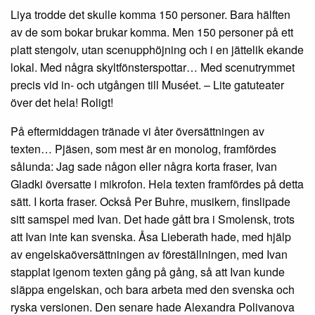
Liya trodde det skulle komma 150 personer. Bara hälften
av de som bokar brukar komma. Men 150 personer på ett
platt stengolv, utan scenupphöjning och i en jättelik ekande
lokal. Med några skyltfönsterspottar… Med scenutrymmet
precis vid in- och utgången till Muséet. – Lite gatuteater
över det hela! Roligt!
På eftermiddagen tränade vi åter översättningen av
texten… Pjäsen, som mest är en monolog, framfördes
sålunda: Jag sade någon eller några korta fraser, Ivan
Gladki översatte i mikrofon. Hela texten framfördes på detta
sätt. I korta fraser. Också Per Buhre, musikern, finslipade
sitt samspel med Ivan. Det hade gått bra i Smolensk, trots
att Ivan inte kan svenska. Åsa Lieberath hade, med hjälp
av engelskaöversättningen av föreställningen, med Ivan
stapplat igenom texten gång på gång, så att Ivan kunde
släppa engelskan, och bara arbeta med den svenska och
ryska versionen. Den senare hade Alexandra Polivanova