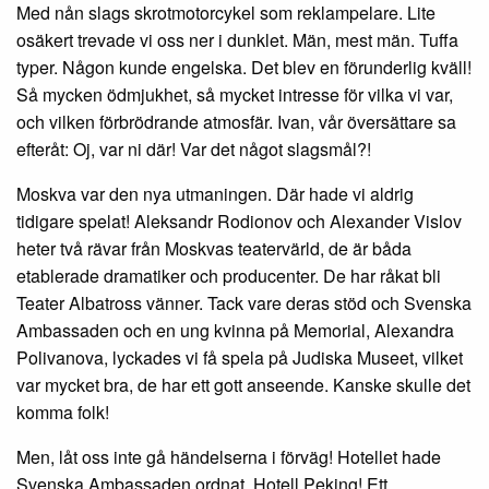
Med nån slags skrotmotorcykel som reklampelare. Lite
osäkert trevade vi oss ner i dunklet. Män, mest män. Tuffa
typer. Någon kunde engelska. Det blev en förunderlig kväll!
Så mycken ödmjukhet, så mycket intresse för vilka vi var,
och vilken förbrödrande atmosfär. Ivan, vår översättare sa
efteråt: Oj, var ni där! Var det något slagsmål?!
Moskva var den nya utmaningen. Där hade vi aldrig
tidigare spelat! Aleksandr Rodionov och Alexander Vislov
heter två rävar från Moskvas teatervärld, de är båda
etablerade dramatiker och producenter. De har råkat bli
Teater Albatross vänner. Tack vare deras stöd och Svenska
Ambassaden och en ung kvinna på Memorial, Alexandra
Polivanova, lyckades vi få spela på Judiska Museet, vilket
var mycket bra, de har ett gott anseende. Kanske skulle det
komma folk!
Men, låt oss inte gå händelserna i förväg! Hotellet hade
Svenska Ambassaden ordnat. Hotell Peking! Ett