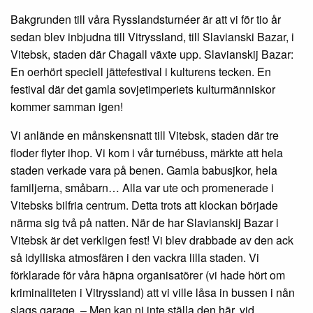
Bakgrunden till våra Rysslandsturnéer är att vi för tio år
sedan blev inbjudna till Vitryssland, till Slavianski Bazar, i
Vitebsk, staden där Chagall växte upp. Slavianskij Bazar:
En oerhört speciell jättefestival i kulturens tecken. En
festival där det gamla sovjetimperiets kulturmänniskor
kommer samman igen!
Vi anlände en månskensnatt till Vitebsk, staden där tre
floder flyter ihop. Vi kom i vår turnébuss, märkte att hela
staden verkade vara på benen. Gamla babusjkor, hela
familjerna, småbarn… Alla var ute och promenerade i
Vitebsks bilfria centrum. Detta trots att klockan började
närma sig två på natten. När de har Slavianskij Bazar i
Vitebsk är det verkligen fest! Vi blev drabbade av den ack
så idylliska atmosfären i den vackra lilla staden. Vi
förklarade för våra häpna organisatörer (vi hade hört om
kriminaliteten i Vitryssland) att vi ville låsa in bussen i nån
slags garage. – Men kan ni inte ställa den här, vid