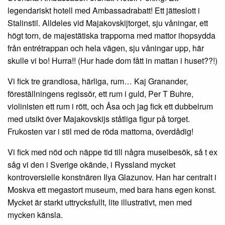
legendariskt hotell med Ambassadrabatt! Ett jätteslott i
Stalinstil. Alldeles vid Majakovskijtorget, sju våningar, ett
högt torn, de majestätiska trapporna med mattor ihopsydda
från entrétrappan och hela vägen, sju våningar upp, här
skulle vi bo! Hurra!! (Hur hade dom fått in mattan i huset??!)
Vi fick tre grandiosa, härliga, rum… Kaj Granander,
föreställningens regissör, ett rum i guld, Per T Buhre,
violinisten ett rum i rött, och Åsa och jag fick ett dubbelrum
med utsikt över Majakovskijs ståtliga figur på torget.
Frukosten var i stil med de röda mattorna, överdådig!
Vi fick med nöd och näppe tid till några museibesök, så t ex
såg vi den i Sverige okände, i Ryssland mycket
kontroversielle konstnären Ilya Glazunov. Han har centralt i
Moskva ett megastort museum, med bara hans egen konst.
Mycket är starkt uttrycksfullt, lite illustrativt, men med
mycken känsla.