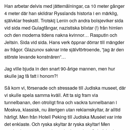
Han arbetar delvis med jättemålningar, ca 10 meter gånger
4 meter där han skildrar Rysslands historia i en märklig,
självklar freskstil. Trotskij Lenin och andra bolsjeviker sida
vid sida med Gulagfångar, nazistiska blixtar (!) från himlen
och den moderna tidens nakna kvinnor… Rasputin och
Jeltsin. Sida vid sida. Hans verk öppnar dörrar till mängder
av frågor. Glazunov saknar inte självförtroende, ”jag är den
störste levande konstnären”…
Jag ville bjuda in den snart 90-årige mannen, men hur
skulle jag få fatt i honom?!
Så kom vi, försenade och stressade till Judiska museet, där
vi skulle spela samma kväll. Att ta sig fram via
tunnelbanan, den otroligt fina och vackra tunnelbanan i
Moskva, klassisk, nu återigen utan reklamskyltar, är alltid
härligt. Men från Hotell Peking till Judiska Muséet var inte
det enklaste. Och ryska skyltar är ryska skyltar! Men