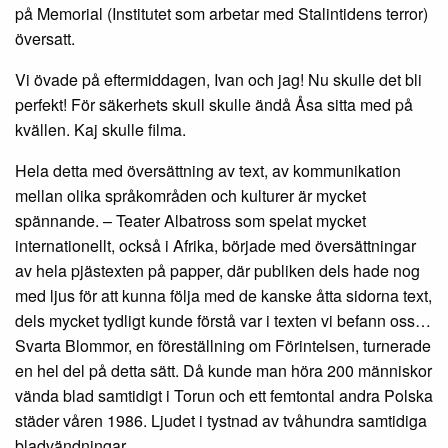
på Memorial (Institutet som arbetar med Stalintidens terror)
översatt.
Vi övade på eftermiddagen, Ivan och jag! Nu skulle det bli
perfekt! För säkerhets skull skulle ändå Åsa sitta med på
kvällen. Kaj skulle filma.
Hela detta med översättning av text, av kommunikation
mellan olika språkområden och kulturer är mycket
spännande. – Teater Albatross som spelat mycket
internationellt, också i Afrika, började med översättningar
av hela pjästexten på papper, där publiken dels hade nog
med ljus för att kunna följa med de kanske åtta sidorna text,
dels mycket tydligt kunde förstå var i texten vi befann oss…
Svarta Blommor, en föreställning om Förintelsen, turnerade
en hel del på detta sätt. Då kunde man höra 200 människor
vända blad samtidigt i Torun och ett femtontal andra Polska
städer våren 1986. Ljudet i tystnad av tvåhundra samtidiga
bladvändningar.