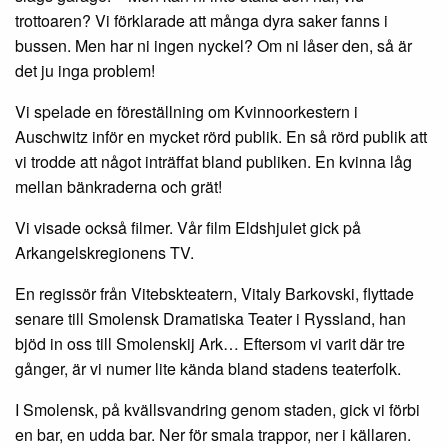
trottoaren? Vi förklarade att många dyra saker fanns i
bussen. Men har ni ingen nyckel? Om ni låser den, så är
det ju inga problem!
Vi spelade en föreställning om Kvinnoorkestern i
Auschwitz inför en mycket rörd publik. En så rörd publik att
vi trodde att något inträffat bland publiken. En kvinna låg
mellan bänkraderna och grät!
Vi visade också filmer. Vår film Eldshjulet gick på
Arkangelskregionens TV.
En regissör från Vitebskteatern, Vitaly Barkovski, flyttade
senare till Smolensk Dramatiska Teater i Ryssland, han
bjöd in oss till Smolenskij Ark… Eftersom vi varit där tre
gånger, är vi numer lite kända bland stadens teaterfolk.
I Smolensk, på kvällsvandring genom staden, gick vi förbi
en bar, en udda bar. Ner för smala trappor, ner i källaren.