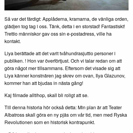
Så var det färdigt: Applåderna, kramarna, de vänliga orden,
glädjen tog tag i oss. Tänk, detta i en storstad! Fantastiskt!
Trettio människor gav oss sin e-postadress, ville ha
kontakt.
Liya berättade att det varit tvåhundrasjuttio personer i
publiken. ! Hon var överförtjust. Och vi talar redan om att
göra något mer tillsammans. Eftersom det visade sig att
Liya känner konstnären jag skrev om ovan, Ilya Glazunov,
kommer han att bjudas in nästa gång!
Kaj filmade alltihop, skall bli roligt att se.
Till denna historia hör också detta: Min plan är att Teater
Albatross skall göra en ny pjäs om vår tid, men med Ryska
Revolutionen som en historisk kontrapunkt.