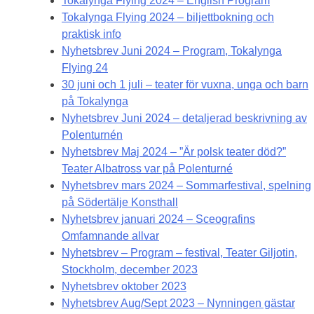
Tokalynga Flying 2024 – English Program
Tokalynga Flying 2024 – biljettbokning och
praktisk info
Nyhetsbrev Juni 2024 – Program, Tokalynga
Flying 24
30 juni och 1 juli – teater för vuxna, unga och barn
på Tokalynga
Nyhetsbrev Juni 2024 – detaljerad beskrivning av
Polenturnén
Nyhetsbrev Maj 2024 – ”Är polsk teater död?”
Teater Albatross var på Polenturné
Nyhetsbrev mars 2024 – Sommarfestival, spelning
på Södertälje Konsthall
Nyhetsbrev januari 2024 – Sceografins
Omfamnande allvar
Nyhetsbrev – Program – festival, Teater Giljotin,
Stockholm, december 2023
Nyhetsbrev oktober 2023
Nyhetsbrev Aug/Sept 2023 – Nynningen gästar