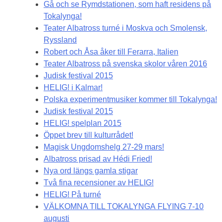
Gå och se Rymdstationen, som haft residens på
Tokalynga!
Teater Albatross turné i Moskva och Smolensk,
Ryssland
Robert och Åsa åker till Ferarra, Italien
Teater Albatross på svenska skolor våren 2016
Judisk festival 2015
HELIG! i Kalmar!
Polska experimentmusiker kommer till Tokalynga!
Judisk festival 2015
HELIG! spelplan 2015
Öppet brev till kulturrådet!
Magisk Ungdomshelg 27-29 mars!
Albatross prisad av Hédi Fried!
Nya ord längs gamla stigar
Två fina recensioner av HELIG!
HELIG! På turné
VÄLKOMNA TILL TOKALYNGA FLYING 7-10
augusti