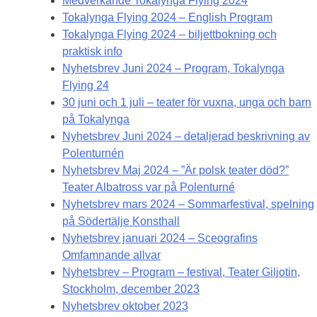
Medverkande Tokalynga Flying 2024
Tokalynga Flying 2024 – English Program
Tokalynga Flying 2024 – biljettbokning och
praktisk info
Nyhetsbrev Juni 2024 – Program, Tokalynga
Flying 24
30 juni och 1 juli – teater för vuxna, unga och barn
på Tokalynga
Nyhetsbrev Juni 2024 – detaljerad beskrivning av
Polenturnén
Nyhetsbrev Maj 2024 – ”Är polsk teater död?”
Teater Albatross var på Polenturné
Nyhetsbrev mars 2024 – Sommarfestival, spelning
på Södertälje Konsthall
Nyhetsbrev januari 2024 – Sceografins
Omfamnande allvar
Nyhetsbrev – Program – festival, Teater Giljotin,
Stockholm, december 2023
Nyhetsbrev oktober 2023