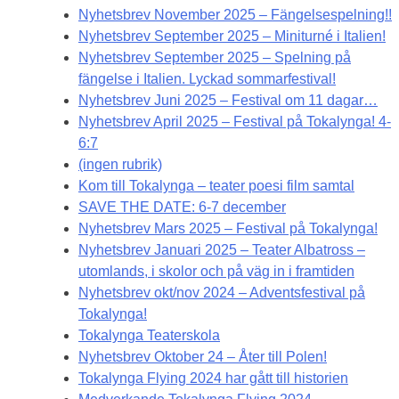
Nyhetsbrev November 2025 – Fängelsespelning!!
Nyhetsbrev September 2025 – Miniturné i Italien!
Nyhetsbrev September 2025 – Spelning på
fängelse i Italien. Lyckad sommarfestival!
Nyhetsbrev Juni 2025 – Festival om 11 dagar…
Nyhetsbrev April 2025 – Festival på Tokalynga! 4-
6:7
(ingen rubrik)
Kom till Tokalynga – teater poesi film samtal
SAVE THE DATE: 6-7 december
Nyhetsbrev Mars 2025 – Festival på Tokalynga!
Nyhetsbrev Januari 2025 – Teater Albatross –
utomlands, i skolor och på väg in i framtiden
Nyhetsbrev okt/nov 2024 – Adventsfestival på
Tokalynga!
Tokalynga Teaterskola
Nyhetsbrev Oktober 24 – Åter till Polen!
Tokalynga Flying 2024 har gått till historien