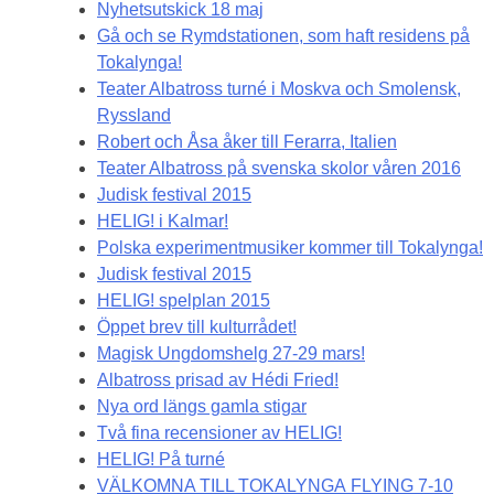
Nyhetsutskick 18 maj
Gå och se Rymdstationen, som haft residens på
Tokalynga!
Teater Albatross turné i Moskva och Smolensk,
Ryssland
Robert och Åsa åker till Ferarra, Italien
Teater Albatross på svenska skolor våren 2016
Judisk festival 2015
HELIG! i Kalmar!
Polska experimentmusiker kommer till Tokalynga!
Judisk festival 2015
HELIG! spelplan 2015
Öppet brev till kulturrådet!
Magisk Ungdomshelg 27-29 mars!
Albatross prisad av Hédi Fried!
Nya ord längs gamla stigar
Två fina recensioner av HELIG!
HELIG! På turné
VÄLKOMNA TILL TOKALYNGA FLYING 7-10