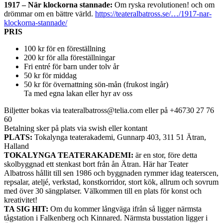
1917 – När klockorna stannade:
Om ryska revolutionen! och om
drömmar om en bättre värld.
https://teateralbatross.se/…/1917-nar-
klockorna-stannade/
PRIS
100 kr för en föreställning
200 kr för alla föreställningar
Fri entré för barn under tolv år
50 kr för middag
50 kr för övernattning sön-mån (frukost ingår)
Ta med egna lakan eller hyr av oss
Biljetter bokas via teateralbatross@telia.com eller på +46730 27 76
60
Betalning sker på plats via swish eller kontant
PLATS:
Tokalynga teaterakademi, Gunnarp 403, 311 51 Ätran,
Halland
TOKALYNGA TEATERAKADEMI:
är en stor, före detta
skolbyggnad ett stenkast bort från ån Ätran. Här har Teater
Albatross hållit till sen 1986 och byggnaden rymmer idag teaterscen,
repsalar, ateljé, verkstad, konstkorridor, stort kök, allrum och sovrum
med över 30 sängplatser. Välkommen till en plats för konst och
kreativitet!
TA SIG HIT:
Om du kommer långväga ifrån så ligger närmsta
tågstation i Falkenberg och Kinnared. Närmsta busstation ligger i