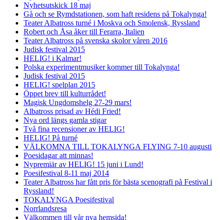
Nyhetsutskick 18 maj
Gå och se Rymdstationen, som haft residens på Tokalynga!
Teater Albatross turné i Moskva och Smolensk, Ryssland
Robert och Åsa åker till Ferarra, Italien
Teater Albatross på svenska skolor våren 2016
Judisk festival 2015
HELIG! i Kalmar!
Polska experimentmusiker kommer till Tokalynga!
Judisk festival 2015
HELIG! spelplan 2015
Öppet brev till kulturrådet!
Magisk Ungdomshelg 27-29 mars!
Albatross prisad av Hédi Fried!
Nya ord längs gamla stigar
Två fina recensioner av HELIG!
HELIG! På turné
VÄLKOMNA TILL TOKALYNGA FLYING 7-10 augusti
Poesidagar att minnas!
Nypremiär av HELIG! 15 juni i Lund!
Poesifestival 8-11 maj 2014
Teater Albatross har fått pris för bästa scenografi på Festival i
Ryssland!
TOKALYNGA Poesifestival
Norrlandsresa
Välkommen till vår nya hemsida!