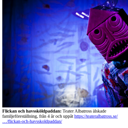
Flickan och havssköldpaddan:
Teater Albatross älskade
familjeföreställning, från 4 år och uppåt
https://teateralbatross.se/
…/flickan-och-havsskoldpaddan/