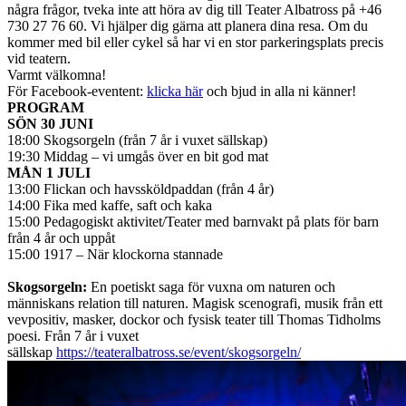
några frågor, tveka inte att höra av dig till Teater Albatross på +46
730 27 76 60. Vi hjälper dig gärna att planera dina resa. Om du
kommer med bil eller cykel så har vi en stor parkeringsplats precis
vid teatern.
Varmt välkomna!
För Facebook-eventent:
klicka här
och bjud in alla ni känner!
PROGRAM
SÖN 30 JUNI
18:00 Skogsorgeln (från 7 år i vuxet sällskap)
19:30 Middag – vi umgås över en bit god mat
MÅN 1 JULI
13:00 Flickan och havssköldpaddan (från 4 år)
14:00 Fika med kaffe, saft och kaka
15:00 Pedagogiskt aktivitet/Teater med barnvakt på plats för barn
från 4 år och uppåt
15:00 1917 – När klockorna stannade
Skogsorgeln:
En poetiskt saga för vuxna om naturen och
människans relation till naturen. Magisk scenografi, musik från ett
vevpositiv, masker, dockor och fysisk teater till Thomas Tidholms
poesi. Från 7 år i vuxet
sällskap
https://teateralbatross.se/event/skogsorgeln/