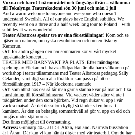
Vuxna och barn! I närområdet och långväga ifrån – välkomna
till Tokalynga Teaterakademi sön 30 juni och mån 1 juli
And a warm welcome to anyone and everyone who doesn’t
understand Swedish. All of our plays have English subtitles. We
recently went on a three and a half week long tour to Poland – with
subtitles. It was wonderful.
Teater Albatross spelar tre av sina föreställningar!
Kom och se
pjäser om naturen, om ryska revolutionen och om en fiskeby i
Kamerun.
Och för andra gången den här sommaren kör vi vårt mycket
uppskattade koncept….
TEATER MED BARNVAKT PÅ PLATS: Efter måndagens
spelning av Flickan och havssköldpaddan är alla barn välkomna på
workshop i teater tillsammans med Teater Albatross pedagog Sally
Celander, samtidigt som alla föräldrar kan passa på att se
föreställningen 1917 – När klockorna stannade
Och som alltid hos oss så får man gärna stanna kvar på mat och fika
i anslutning till föreställningarna. Vid vackert väder sitter vi ute i
trädgården under den stora björken. Vid regn dukar vi upp i vår
vackra matsal. Är det dessutom kyligt så tänder vi en brasa i
kaminen. Är den en behaglig sommarkväll så gör vi upp en eld och
umgås under stjärnorna.
Det finns möjlighet till övernattning.
Adress:
Gunnarp 403, 311 51 Ätran, Halland. Närmsta busstation
är i Ätran. Där kan vi kan hämta dig/er med vår teaterbil. Om du har