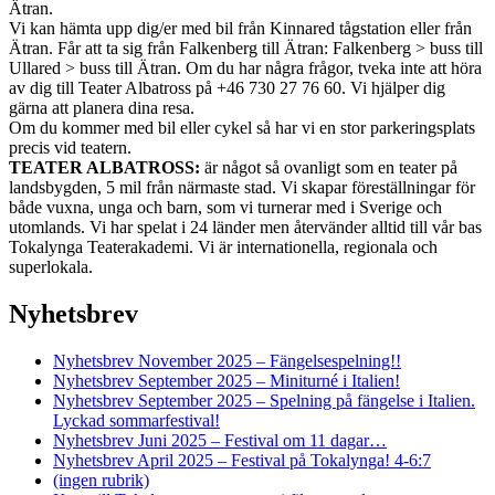
Ätran.
Vi kan hämta upp dig/er med bil från Kinnared tågstation eller från
Ätran. Får att ta sig från Falkenberg till Ätran: Falkenberg > buss till
Ullared > buss till Ätran. Om du har några frågor, tveka inte att höra
av dig till Teater Albatross på +46 730 27 76 60. Vi hjälper dig
gärna att planera dina resa.
Om du kommer med bil eller cykel så har vi en stor parkeringsplats
precis vid teatern.
TEATER ALBATROSS:
är något så ovanligt som en teater på
landsbygden, 5 mil från närmaste stad. Vi skapar föreställningar för
både vuxna, unga och barn, som vi turnerar med i Sverige och
utomlands. Vi har spelat i 24 länder men återvänder alltid till vår bas
Tokalynga Teaterakademi. Vi är internationella, regionala och
superlokala.
Nyhetsbrev
Nyhetsbrev November 2025 – Fängelsespelning!!
Nyhetsbrev September 2025 – Miniturné i Italien!
Nyhetsbrev September 2025 – Spelning på fängelse i Italien.
Lyckad sommarfestival!
Nyhetsbrev Juni 2025 – Festival om 11 dagar…
Nyhetsbrev April 2025 – Festival på Tokalynga! 4-6:7
(ingen rubrik)