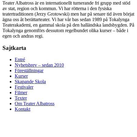
Teater Albatross är en internationellt turnerande fri grupp med stöd
av stat, region och kommun. Vi har rötterna i den fysiska
teatertraditionen (Jerzy Grotowski) men har på senare tid även börjat
ägna oss åt berättarteater. Vi har vår bas sedan 1989 på Tokalynga
Teaterakademi, en gammal skola på den halländska landsbygden. På
Tokalynga genomförs dessutom regelbundet olika kurser – både i
egen och andras regi.
Sajtkarta
Entré
Nyhetsbrev – sedan 2010
Föreställningar
Kurser
Skapande Skola
Festivaler
Filmer
Texter
Om Teater Albatross
Kontakt