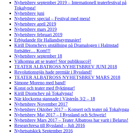
Nyhetsbrev september 2019 – Internationell teaterfestival på
Tokalynga!
Nyhetsbrev juni
Nyhetsbrev special – Festival med mera!
Nyhetsbrev april 2019
Nyhetsbrev mars 2019
Nyhetsbrev februari 2019
Erbjudande för Hallandsgymnasier!
Kirill Diomchevs utställning på Dramalogen i Halmstad
fortsätter… Kom!!!
Nyhetsbrev september 18
Välkomna att se teater! Stor publiksuccé!
TEATER ALBATROSS NYHETSBREV JUNI 2018
Revolutionspjäs hade premiär i Ryssland!
TEATER ALBATROSS NYHETSBREV MARS 2018
Simone Moreno med band!
Konst och teater med flyktingar!
Kirill Diomchev på Tokalynga!
När klockorna stannade i Västerås 3/2 – 18
Nyhetsbrev November 2017
Nyhetsbrev Oktober 2017 – Konsert och teater på Tokalynga
Nyhetsbrev Maj 2017 – I Ryssland och Schweiz!
Nyhetsbrev Mars 2017 – Teater Albatross har varit i Belarus!
Researchresa till Ryssland – Juli 2016
Nyhetsutskick September 2016