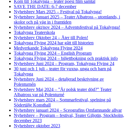
Kom till Tokalynga – teater poesi film samtal
SAVE THE DATE: 6-7 december
Nyhetsbrev Mars 2025 – Festival på Tokalynga!
Nyhetsbrev Januari 2025 – Teater Albatross – utomlands, i
skolor och på väg in i framtiden
Nyhetsbrev okt/nov 2024 – Adventsfestival på Tokalynga!
Tokalynga Teaterskola
Nyhetsbrev Oktober 24 – Åter till Polen!
Tokalynga Flying 2024 har gått till historien
Medverkande Tokalynga Flying 2024
Tokalynga Flying 2024 – English Program
Tokalynga Flying 2024 – biljettbokning och praktisk info
Nyhetsbrev Juni 2024 – Program, Tokalynga Flying 24
30 juni och 1 juli – teater för vuxna, unga och barn på
Tokalynga
Nyhetsbrev Juni 2024 – detaljerad beskrivning av
Polenturnén
Nyhetsbrev Maj 2024 – ”Är polsk teater död?” Teater
Albatross var på Polenturné
Nyhetsbrev mars 2024 – Sommarfestival, spelning på
Södertälje Konsthall
Nyhetsbrev januari 2024 – Sceografins Omfamnande allvar
Nyhetsbrev – Program – festival, Teater Giljotin, Stockholm,
december 2023
Nyhetsbrev oktober 2023