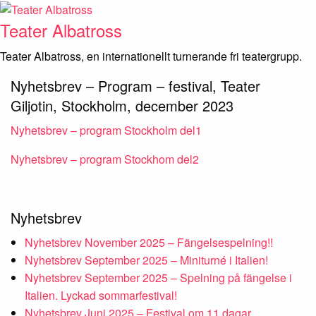
Skip
to
Teater Albatross
content
Teater Albatross, en internationellt turnerande fri teatergrupp.
Nyhetsbrev – Program – festival, Teater
Giljotin, Stockholm, december 2023
Nyhetsbrev – program Stockholm del1
Nyhetsbrev – program Stockhom del2
Nyhetsbrev
Nyhetsbrev November 2025 – Fängelsespelning!!
Nyhetsbrev September 2025 – Miniturné i Italien!
Nyhetsbrev September 2025 – Spelning på fängelse i
Italien. Lyckad sommarfestival!
Nyhetsbrev Juni 2025 – Festival om 11 dagar…