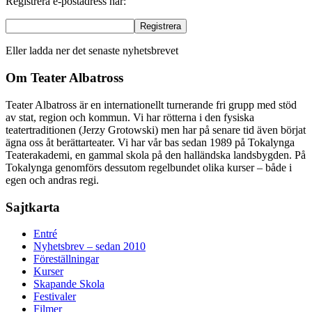
Registrera e-postadress här:
Eller ladda ner det senaste nyhetsbrevet
Om Teater Albatross
Teater Albatross är en internationellt turnerande fri grupp med stöd
av stat, region och kommun. Vi har rötterna i den fysiska
teatertraditionen (Jerzy Grotowski) men har på senare tid även börjat
ägna oss åt berättarteater. Vi har vår bas sedan 1989 på Tokalynga
Teaterakademi, en gammal skola på den halländska landsbygden. På
Tokalynga genomförs dessutom regelbundet olika kurser – både i
egen och andras regi.
Sajtkarta
Entré
Nyhetsbrev – sedan 2010
Föreställningar
Kurser
Skapande Skola
Festivaler
Filmer