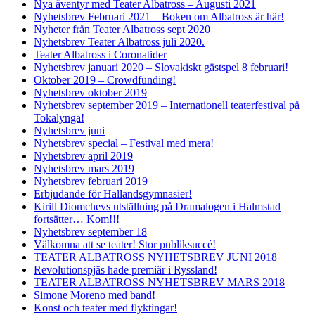
Nya äventyr med Teater Albatross – Augusti 2021
Nyhetsbrev Februari 2021 – Boken om Albatross är här!
Nyheter från Teater Albatross sept 2020
Nyhetsbrev Teater Albatross juli 2020.
Teater Albatross i Coronatider
Nyhetsbrev januari 2020 – Slovakiskt gästspel 8 februari!
Oktober 2019 – Crowdfunding!
Nyhetsbrev oktober 2019
Nyhetsbrev september 2019 – Internationell teaterfestival på
Tokalynga!
Nyhetsbrev juni
Nyhetsbrev special – Festival med mera!
Nyhetsbrev april 2019
Nyhetsbrev mars 2019
Nyhetsbrev februari 2019
Erbjudande för Hallandsgymnasier!
Kirill Diomchevs utställning på Dramalogen i Halmstad
fortsätter… Kom!!!
Nyhetsbrev september 18
Välkomna att se teater! Stor publiksuccé!
TEATER ALBATROSS NYHETSBREV JUNI 2018
Revolutionspjäs hade premiär i Ryssland!
TEATER ALBATROSS NYHETSBREV MARS 2018
Simone Moreno med band!
Konst och teater med flyktingar!