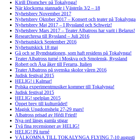
Kirill Diomchev på Tokalynga!
När klockorna stannade i Västerås 3/2 – 18
Nyhetsbrev November 2017
Nyhetsbrev Oktober 2017 – Konsert och teater på Tokalynga
Nyhetsbrev Maj 2017 – I Ryssland och Schweiz!
Nyhetsbrev Mars 2017 – Teater Albatross har varit i Belarus!
Researchresa till Ryssland – Juli 2016
Nyhetsutskick September 2016
Nyhetsutskick 18 maj
Gå och se Rymdstationen, som haft residens på Tokalynga!
Teater Albatross turné i Moskva och Smolensk, Ryssland
Robert och Åsa åker till Ferarra, Italien
Teater Albatross på svenska skolor våren 2016
Judisk festival 2015
HELIG! i Kalmar!
Polska experimentmusiker kommer till Tokalynga!
Judisk festival 2015
HELIG! spelplan 2015
Öppet brev till kulturrådet!
Magisk Ungdomshelg 27-29 mars!
Albatross prisad av Hédi Fried!
Nya ord längs gamla stigar
Två fina recensioner av HELIG!
HELIG! På turné
VÄLKOMNA TILL TOKALYNGA FLYING 7-10 augusti