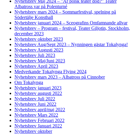
Nyhetsbrev Maj 2024 – ”Är polsk teater död?” Teater
Albatross var på Polenturné
Nyhetsbrev mars 2024 – Sommarfestival, spelning på
Södertälje Konsthall
Nyhetsbrev januari 2024 – Sceografins Omfamnande allvar
Nyhetsbrev – Program – festival, Teater Giljotin, Stockholm,
december 2023
Nyhetsbrev oktober 2023
Nyhetsbrev Aug/Sept 2023 – Nynningen gästar Tokalynga!
Nyhetsbrev Augusti 2023
Nyhetsbrev Juli 2023
Nyhetsbrev Maj/Juni 2023
Nyhetsbrev April 2023
Medverkande Tokalynga Flying 2024
Nyhetsbrev mars 2023 – Albatross på Cinnober
Om Tokalynga
Nyhetsbrev januari 2023
Nyhetsbrev augusti 2022
Nyhetsbrev Juli 2022
Nyhetsbrev Juni 2022
Nyhetsbrev april/maj 2022
Nyhetsbrev Mars 2022
Nyhetsbrev Februari 2022
Nyhetsbrev Januari 2022
Nyhetsbrev oktober