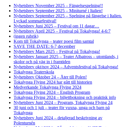
Nyhetsbrev November 2025 – Fängelsespelning!!
Nyhetsbrev September 2025 – Miniturné i Italien!
Nyhetsbrev September 2025 – Spelning på fängelse i Italien.
Lyckad sommarfestival!
Nyhetsbrev Juni 2025 – Festival om 11 dagar…
Nyhetsbrev April 2025 – Festival på Tokalynga! 4-6:7
(ingen rubrik)
Kom till Tokalynga – teater poesi film samtal
SAVE THE DATE: 6-7 december
Nyhetsbrev Mars 2025 – Festival på Tokalynga!
Nyhetsbrev Januari 2025 – Teater Albatross – utomlands, i
skolor och på väg in i framtiden
Nyhetsbrev okt/nov 2024 – Adventsfestival på Tokalynga!
Tokalynga Teaterskola
Nyhetsbrev Oktober 24 – Åter till Polen!
Tokalynga Flying 2024 har gått till historien
Medverkande Tokalynga Flying 2024
Tokalynga Flying 2024 – English Program
Tokalynga Flying 2024 – biljettbokning och praktisk info
Nyhetsbrev Juni 2024 – Program, Tokalynga Flying 24
30 juni och 1 juli – teater för vuxna, unga och barn på
Tokalynga
Nyhetsbrev Juni 2024 – detaljerad beskrivning av
Polenturnén