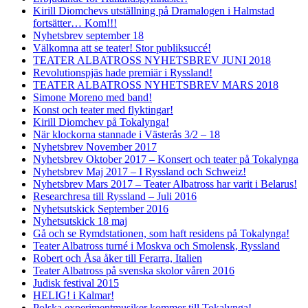
Kirill Diomchevs utställning på Dramalogen i Halmstad
fortsätter… Kom!!!
Nyhetsbrev september 18
Välkomna att se teater! Stor publiksuccé!
TEATER ALBATROSS NYHETSBREV JUNI 2018
Revolutionspjäs hade premiär i Ryssland!
TEATER ALBATROSS NYHETSBREV MARS 2018
Simone Moreno med band!
Konst och teater med flyktingar!
Kirill Diomchev på Tokalynga!
När klockorna stannade i Västerås 3/2 – 18
Nyhetsbrev November 2017
Nyhetsbrev Oktober 2017 – Konsert och teater på Tokalynga
Nyhetsbrev Maj 2017 – I Ryssland och Schweiz!
Nyhetsbrev Mars 2017 – Teater Albatross har varit i Belarus!
Researchresa till Ryssland – Juli 2016
Nyhetsutskick September 2016
Nyhetsutskick 18 maj
Gå och se Rymdstationen, som haft residens på Tokalynga!
Teater Albatross turné i Moskva och Smolensk, Ryssland
Robert och Åsa åker till Ferarra, Italien
Teater Albatross på svenska skolor våren 2016
Judisk festival 2015
HELIG! i Kalmar!
Polska experimentmusiker kommer till Tokalynga!