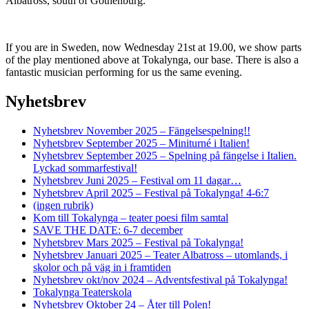
Albatross, south of Gothenburg.
If you are in Sweden, now Wednesday 21st at 19.00, we show parts
of the play mentioned above at Tokalynga, our base. There is also a
fantastic musician performing for us the same evening.
Nyhetsbrev
Nyhetsbrev November 2025 – Fängelsespelning!!
Nyhetsbrev September 2025 – Miniturné i Italien!
Nyhetsbrev September 2025 – Spelning på fängelse i Italien.
Lyckad sommarfestival!
Nyhetsbrev Juni 2025 – Festival om 11 dagar…
Nyhetsbrev April 2025 – Festival på Tokalynga! 4-6:7
(ingen rubrik)
Kom till Tokalynga – teater poesi film samtal
SAVE THE DATE: 6-7 december
Nyhetsbrev Mars 2025 – Festival på Tokalynga!
Nyhetsbrev Januari 2025 – Teater Albatross – utomlands, i
skolor och på väg in i framtiden
Nyhetsbrev okt/nov 2024 – Adventsfestival på Tokalynga!
Tokalynga Teaterskola
Nyhetsbrev Oktober 24 – Åter till Polen!