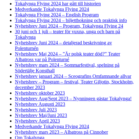
Tokalynga Flying 2024 har gått till historien
Medverkande Tokalynga Flying 2024
Tokalynga Flying 2024 – English Program
Tokalynga Flying 2024 – biljettbokning och praktisk info
Nyhetsbrev Juni 2024 – Program, Tokalynga Flying 24
30 juni och 1 juli – teater för vuxna, unga och barn på
Tokalynga
Nyhetsbrev Juni 2024 – detaljerad beskrivning av
Polenturnén
Nyhetsbrev Maj 2024 – ”Är polsk teater död?” Teater
Albatross var på Polenturné
Nyhetsbrev mars 2024 – Sommarfestival, spelning på
Södertälje Konsthall
Nyhetsbrev januari 2024 – Sceografins Omfamnande allvar
Nyhetsbrev – Program – festival, Teater Giljotin, Stockholm,
december 2023
Nyhetsbrev oktober 2023
Nyhetsbrev Aug/Sept 2023 – Nynningen gästar Tokalynga!
Nyhetsbrev Augusti 2023
Nyhetsbrev Juli 2023
Nyhetsbrev Maj/Juni 2023
Nyhetsbrev April 2023
Medverkande Tokalynga Flying 2024
Nyhetsbrev mars 2023 – Albatross på Cinnober
Om Tokalynga