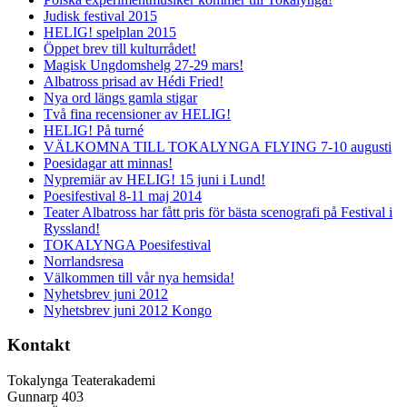
Judisk festival 2015
HELIG! spelplan 2015
Öppet brev till kulturrådet!
Magisk Ungdomshelg 27-29 mars!
Albatross prisad av Hédi Fried!
Nya ord längs gamla stigar
Två fina recensioner av HELIG!
HELIG! På turné
VÄLKOMNA TILL TOKALYNGA FLYING 7-10 augusti
Poesidagar att minnas!
Nypremiär av HELIG! 15 juni i Lund!
Poesifestival 8-11 maj 2014
Teater Albatross har fått pris för bästa scenografi på Festival i
Ryssland!
TOKALYNGA Poesifestival
Norrlandsresa
Välkommen till vår nya hemsida!
Nyhetsbrev juni 2012
Nyhetsbrev juni 2012 Kongo
Kontakt
Tokalynga Teaterakademi
Gunnarp 403