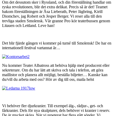
Om det dessutom sker i Ryssland, och din föreställning handlar om
ryska revolutionen, blir det extra delikat. Precis så är det! Teamet
bakom föreställningen är Åsa Lieberath, Peter Jägbring, Kirill
Diomchev, jag Robert och Jesper Berger. Vi reser alla till den
trevliga staden Smolensk. Vår granne Peo kör teaterbussen genom
Litauen och Lettland. Leve han!
Det blir fjärde gången vi kommer på turné till Smolensk! De har en
internationell festival vartannat år…
Nu kommer Teater Albatross att behöva hjälp med producent eller
sekreterare. Om du har lätt att skriva och tala i telefon, att göra
maillistor och planera allt möjligt, beställa biljetter… Kanske kan
du/vill du arbeta med oss? Hör av dig till oss, maila helst
Vi behöver fler djurkranier. Till exempel älg-, rådjur-, get- och
fårkranier. Dels för nya skulpturer, dels behöver vi kranier i reserv.
De är mycket sköra. När vi repeterat har flera gått sönder. Vi