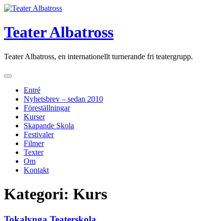
Skip
to
content
Teater Albatross
Teater Albatross, en internationellt turnerande fri teatergrupp.
Entré
Nyhetsbrev – sedan 2010
Föreställningar
Kurser
Skapande Skola
Festivaler
Filmer
Texter
Om
Kontakt
Kategori:
Kurs
Tokalynga Teaterskola