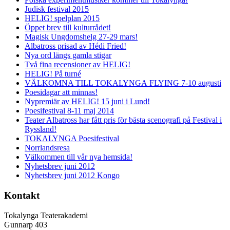
Judisk festival 2015
HELIG! spelplan 2015
Öppet brev till kulturrådet!
Magisk Ungdomshelg 27-29 mars!
Albatross prisad av Hédi Fried!
Nya ord längs gamla stigar
Två fina recensioner av HELIG!
HELIG! På turné
VÄLKOMNA TILL TOKALYNGA FLYING 7-10 augusti
Poesidagar att minnas!
Nypremiär av HELIG! 15 juni i Lund!
Poesifestival 8-11 maj 2014
Teater Albatross har fått pris för bästa scenografi på Festival i
Ryssland!
TOKALYNGA Poesifestival
Norrlandsresa
Välkommen till vår nya hemsida!
Nyhetsbrev juni 2012
Nyhetsbrev juni 2012 Kongo
Kontakt
Tokalynga Teaterakademi
Gunnarp 403