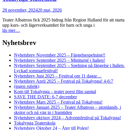
28 november, 2024
20 maj, 2026
Teater Albatross fick 2025 bidrag från Region Halland för att starta
upp kurs- och lägerverksamhet för barn och unga i
läs mer…
Nyhetsbrev
Nyhetsbrev November 2025 – Fängelsespelning!!
Nyhetsbrev September 2025 – Miniturné i Italien!
Nyhetsbrev September 2025 – Spelning på fängelse i Italien.
Lyckad sommarfestival!
Nyhetsbrev Juni 2025 – Festival om 11 dagar…
Nyhetsbrev April 2025 – Festival på Tokalynga! 4-6:7
(ingen rubrik)
Kom till Tokalynga – teater poesi film samtal
SAVE THE DATE: 6-7 december
Nyhetsbrev Mars 2025 – Festival på Tokalynga!
Nyhetsbrev Januari 2025 – Teater Albatross – utomlands, i
skolor och på väg in i framtiden
Nyhetsbrev okt/nov 2024 – Adventsfestival på Tokalynga!
Tokalynga Teaterskola
Nyhetsbrev Oktober 24 – Åter till Polen!