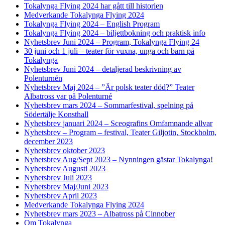
Tokalynga Flying 2024 har gått till historien
Medverkande Tokalynga Flying 2024
Tokalynga Flying 2024 – English Program
Tokalynga Flying 2024 – biljettbokning och praktisk info
Nyhetsbrev Juni 2024 – Program, Tokalynga Flying 24
30 juni och 1 juli – teater för vuxna, unga och barn på
Tokalynga
Nyhetsbrev Juni 2024 – detaljerad beskrivning av
Polenturnén
Nyhetsbrev Maj 2024 – ”Är polsk teater död?” Teater
Albatross var på Polenturné
Nyhetsbrev mars 2024 – Sommarfestival, spelning på
Södertälje Konsthall
Nyhetsbrev januari 2024 – Sceografins Omfamnande allvar
Nyhetsbrev – Program – festival, Teater Giljotin, Stockholm,
december 2023
Nyhetsbrev oktober 2023
Nyhetsbrev Aug/Sept 2023 – Nynningen gästar Tokalynga!
Nyhetsbrev Augusti 2023
Nyhetsbrev Juli 2023
Nyhetsbrev Maj/Juni 2023
Nyhetsbrev April 2023
Medverkande Tokalynga Flying 2024
Nyhetsbrev mars 2023 – Albatross på Cinnober
Om Tokalynga