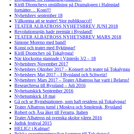
Kirill Diomchevs utställning på Dramalogen i Halmstad
fortsätter… Kom!!!
Nyhetsbrev september 18
Välkomna att se teater! Stor publiksuccé!
TEATER ALBATROSS NYHETSBREV JUNI 2018
Revolutionspjäs hade premiär i Ryssland!
TEATER ALBATROSS NYHETSBREV MARS 2018
Simone Moreno med band!
Konst och teater med flyktingar!
Kirill Diomchev på Tokalynga!
När klockorna stannade i Västerås 3/2 – 18
Nyhetsbrev November 2017
Nyhetsbrev Oktober 2017 – Konsert och teater på Tokalynga
Nyhetsbrev Maj 2017 – I Ryssland och Schweiz!
Nyhetsbrev Mars 2017 – Teater Albatross har varit i Belarus!
Researchresa till Ryssland – Juli 2016
Nyhetsutskick September 2016
Nyhetsutskick 18 maj
Gå och se Rymdstationen, som haft residens på Tokalynga!
Teater Albatross turné i Moskva och Smolensk, Ryssland
Robert och Åsa åker till Ferarra, Italien
Teater Albatross på svenska skolor våren 2016
Judisk festival 2015
HELIG! i Kalmar!
Polska experimentmusiker kommer till Tokalynga!