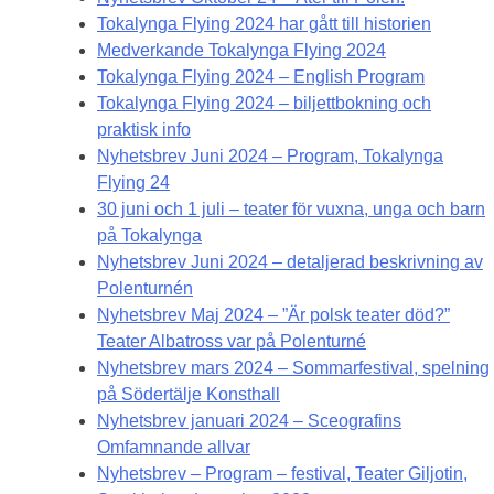
Tokalynga Flying 2024 har gått till historien
Medverkande Tokalynga Flying 2024
Tokalynga Flying 2024 – English Program
Tokalynga Flying 2024 – biljettbokning och
praktisk info
Nyhetsbrev Juni 2024 – Program, Tokalynga
Flying 24
30 juni och 1 juli – teater för vuxna, unga och barn
på Tokalynga
Nyhetsbrev Juni 2024 – detaljerad beskrivning av
Polenturnén
Nyhetsbrev Maj 2024 – ”Är polsk teater död?”
Teater Albatross var på Polenturné
Nyhetsbrev mars 2024 – Sommarfestival, spelning
på Södertälje Konsthall
Nyhetsbrev januari 2024 – Sceografins
Omfamnande allvar
Nyhetsbrev – Program – festival, Teater Giljotin,