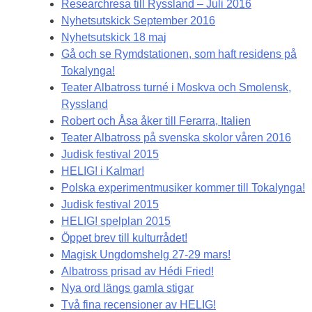
Researchresa till Ryssland – Juli 2016
Nyhetsutskick September 2016
Nyhetsutskick 18 maj
Gå och se Rymdstationen, som haft residens på
Tokalynga!
Teater Albatross turné i Moskva och Smolensk,
Ryssland
Robert och Åsa åker till Ferarra, Italien
Teater Albatross på svenska skolor våren 2016
Judisk festival 2015
HELIG! i Kalmar!
Polska experimentmusiker kommer till Tokalynga!
Judisk festival 2015
HELIG! spelplan 2015
Öppet brev till kulturrådet!
Magisk Ungdomshelg 27-29 mars!
Albatross prisad av Hédi Fried!
Nya ord längs gamla stigar
Två fina recensioner av HELIG!