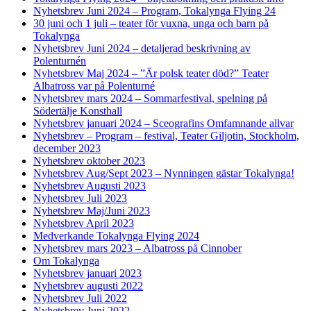
Nyhetsbrev Juni 2024 – Program, Tokalynga Flying 24
30 juni och 1 juli – teater för vuxna, unga och barn på
Tokalynga
Nyhetsbrev Juni 2024 – detaljerad beskrivning av
Polenturnén
Nyhetsbrev Maj 2024 – ”Är polsk teater död?” Teater
Albatross var på Polenturné
Nyhetsbrev mars 2024 – Sommarfestival, spelning på
Södertälje Konsthall
Nyhetsbrev januari 2024 – Sceografins Omfamnande allvar
Nyhetsbrev – Program – festival, Teater Giljotin, Stockholm,
december 2023
Nyhetsbrev oktober 2023
Nyhetsbrev Aug/Sept 2023 – Nynningen gästar Tokalynga!
Nyhetsbrev Augusti 2023
Nyhetsbrev Juli 2023
Nyhetsbrev Maj/Juni 2023
Nyhetsbrev April 2023
Medverkande Tokalynga Flying 2024
Nyhetsbrev mars 2023 – Albatross på Cinnober
Om Tokalynga
Nyhetsbrev januari 2023
Nyhetsbrev augusti 2022
Nyhetsbrev Juli 2022
Nyhetsbrev Juni 2022