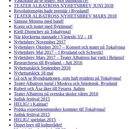
Välkomna att se teater! Stor publiksuccé!
TEATER ALBATROSS NYHETSBREV JUNI 2018
Revolutionspjäs hade premiär i Ryssland!
TEATER ALBATROSS NYHETSBREV MARS 2018
Simone Moreno med band!
Konst och teater med flyktingar!
Kirill Diomchev på Tokalynga!
När klockorna stannade i Västerås 3/2 – 18
Nyhetsbrev November 2017
Nyhetsbrev Oktober 2017 – Konsert och teater på Tokalynga
Nyhetsbrev Maj 2017 – I Ryssland och Schweiz!
Nyhetsbrev Mars 2017 – Teater Albatross har varit i Belarus!
Researchresa till Ryssland – Juli 2016
Nyhetsutskick September 2016
Nyhetsutskick 18 maj
Gå och se Rymdstationen, som haft residens på Tokalynga!
Teater Albatross turné i Moskva och Smolensk, Ryssland
Robert och Åsa åker till Ferarra, Italien
Teater Albatross på svenska skolor våren 2016
Judisk festival 2015
HELIG! i Kalmar!
Polska experimentmusiker kommer till Tokalynga!
Judisk festival 2015
HELIG! spelplan 2015
Öppet brev till kulturrådet!