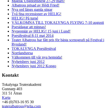
Magisk Ungdomshelg 27-29 mars!
Albatross prisad av Hédi Fried!
Nya ord längs gamla stigar
Två fina recensioner av HELIG!
HELIG! På turné
VÄLKOMNA TILL TOKALYNGA FLYING 7-10 augusti
Poesidagar att minnas!
Nypremiär av HELIG! 15 juni i Lund!
Poesifestival 8-11 maj 2014
Teater Albatross har fått pris för bästa scenografi på Festival i
Ryssland!
TOKALYNGA Poesifestival
Norrlandsresa
Välkommen till vår nya hemsida!
Nyhetsbrev juni 2012
Nyhetsbrev juni 2012 Kongo
Kontakt
Tokalynga Teaterakademi
Gunnarp 403
311 51 Ätran
Karta
+46 (0)703-16 95 30
teateralbatross@telia.com