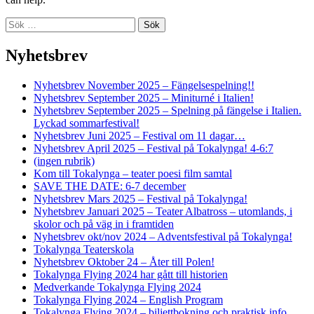
Sök
efter:
Nyhetsbrev
Nyhetsbrev November 2025 – Fängelsespelning!!
Nyhetsbrev September 2025 – Miniturné i Italien!
Nyhetsbrev September 2025 – Spelning på fängelse i Italien.
Lyckad sommarfestival!
Nyhetsbrev Juni 2025 – Festival om 11 dagar…
Nyhetsbrev April 2025 – Festival på Tokalynga! 4-6:7
(ingen rubrik)
Kom till Tokalynga – teater poesi film samtal
SAVE THE DATE: 6-7 december
Nyhetsbrev Mars 2025 – Festival på Tokalynga!
Nyhetsbrev Januari 2025 – Teater Albatross – utomlands, i
skolor och på väg in i framtiden
Nyhetsbrev okt/nov 2024 – Adventsfestival på Tokalynga!
Tokalynga Teaterskola
Nyhetsbrev Oktober 24 – Åter till Polen!
Tokalynga Flying 2024 har gått till historien
Medverkande Tokalynga Flying 2024
Tokalynga Flying 2024 – English Program
Tokalynga Flying 2024 – biljettbokning och praktisk info