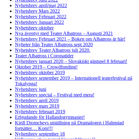
Nyhetsbrev april/maj 2022
Nyhetsbrev Mars 2022
Nyhetsbrev Februari 2022
Nyhetsbrev Januari 2022
Nyhetsbrev oktober
Nya äventyr med Teater Albatross – Augusti 2021
Nyhetsbrev Februari 2021 – Boken om Albatross är här!
Nyheter från Teater Albatross sept 2020
Nyhetsbrev Teater Albatross juli 2020.
Teater Albatross i Coronatider
Nyhetsbrev januari 2020 – Slovakiskt gästspel 8 februari!
Oktober 2019 – Crowdfunding!
Nyhetsbrev oktober 2019
Nyhetsbrev september 2019 – Internationell teaterfestival på
Tokalynga!
Nyhetsbrev juni
Nyhetsbrev special – Festival med mera!
Nyhetsbrev april 2019
Nyhetsbrev mars 2019
Nyhetsbrev februari 2019
Erbjudande för Hallandsgymnasier!
Kirill Diomchevs utställning på Dramalogen i Halmstad
fortsätter… Kom!!!
Nyhetsbrev september 18